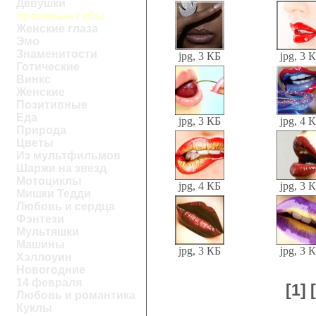
Девушки
Красивые губы
Женские глаза
Эмо
Знаменитости
jpg, 3 КБ
jpg, 3 
Готические
Винкс
Женские
Позитивные
Еда
jpg, 3 КБ
jpg, 4 
Природа
Цветы
Из мультфильмов
Шаржи на звезд
Мотоциклы
jpg, 4 КБ
jpg, 3 
Мишки Тедди
Любовь и сердца
Фэнтези
Мультяшки
Машины
jpg, 3 КБ
jpg, 3 
Хэллоуин
Новогодние
14 февраля
[1]
Любовь и романтика
Куклы