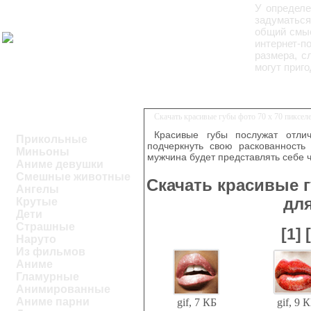
У определе
задуматься
общий смыс
интернет-п
размера, с
могут приг
Скачать красивые губы фото 70 x 70 пиксел
Красивые губы послужат отли
Прикольные
подчеркнуть свою раскованность 
Миньоны
мужчина будет представлять себе ч
Аниме девушки
Смешные животные
Скачать красивые г
Ангелы
дл
Крутые
Дети
Страшные
[1]
Наруто
Из фильмов
Аниме
Гламурные
Анимированные
Аниме парни
gif, 7 КБ
gif, 9 