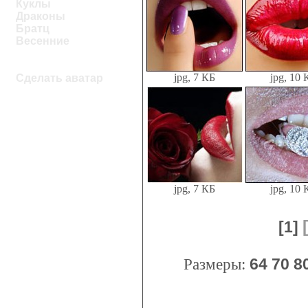
Куклы
Драконы
Братц
Весенние
jpg, 7 КБ
jpg, 10 
Сделать аватар
jpg, 7 КБ
jpg, 10 
[1]
Размеры:
64
70
8