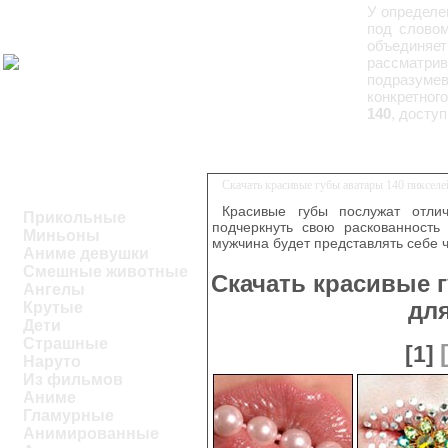
У определе
под словом
объединяе
рассматри
подразуме
конкретног
140
, досту
Скачать красивые губы аватары 140 пиксел
Красивые губы послужат отли
Прикольные
подчеркнуть свою раскованность 
Миньоны
мужчина будет представлять себе ч
Аниме девушки
Смешные животные
Скачать красивые 
Ангелы
дл
Крутые
Дети
Страшные
[1]
Наруто
Из фильмов
Аниме
Гламурные
Анимированные