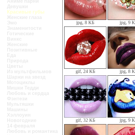
Аниме парни
Девушки
Красивые губы
Женские глаза
jpg, 8 КБ
jpg, 9 
Эмо
Знаменитости
Готические
Винкс
Женские
Позитивные
Еда
Природа
Цветы
gif, 24 КБ
jpg, 8 
Из мультфильмов
Шаржи на звезд
Мотоциклы
Мишки Тедди
Любовь и сердца
Фэнтези
Мультяшки
Машины
Хэллоуин
gif, 32 КБ
jpg, 9 
Новогодние
14 февраля
Любовь и романтика