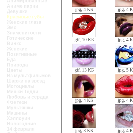
Анимированные
Аниме парни
jpg, 4 КБ
jpg, 4 
Девушки
Красивые губы
Женские глаза
Эмо
Знаменитости
Готические
gif, 10 КБ
jpg, 4 
Винкс
Женские
Позитивные
Еда
Природа
gif, 13 КБ
jpg, 5 
Цветы
Из мультфильмов
Шаржи на звезд
Мотоциклы
Мишки Тедди
Любовь и сердца
jpg, 4 КБ
jpg, 4 
Фэнтези
Мультяшки
Машины
Хэллоуин
Новогодние
14 февраля
jpg, 3 КБ
jpg, 4 