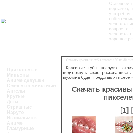
Основной к
порталов, 
употребля
собеседни
человека и
вопрос с 
человека в
хорошее ре
Скачать красивые губы аватары 80 на 80 пи
Красивые губы послужат отли
Прикольные
подчеркнуть свою раскованность 
Миньоны
мужчина будет представлять себе ч
Аниме девушки
Смешные животные
Скачать красивы
Ангелы
пикселе
Крутые
Дети
Страшные
[1]
Наруто
Из фильмов
Аниме
Гламурные