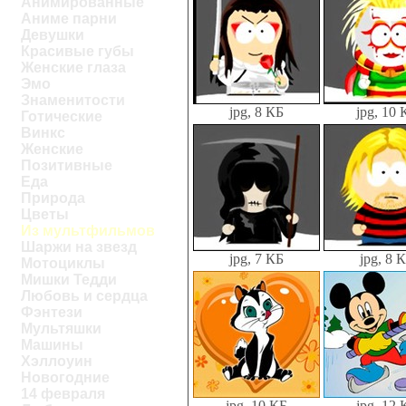
Анимированные
Аниме парни
Девушки
Красивые губы
Женские глаза
Эмо
Знаменитости
jpg, 8 КБ
jpg, 10 
Готические
Винкс
Женские
Позитивные
Еда
Природа
Цветы
Из мультфильмов
Шаржи на звезд
jpg, 7 КБ
jpg, 8 
Мотоциклы
Мишки Тедди
Любовь и сердца
Фэнтези
Мультяшки
Машины
Хэллоуин
Новогодние
14 февраля
jpg, 10 КБ
jpg, 12 