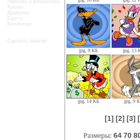
Любовь и романтика
Куклы
Драконы
Братц
Весенние
Сделать аватар
jpg, 9 КБ
jpg, 13 
jpg, 14 КБ
jpg, 9 
[1]
[2]
[3]
Размеры:
64
70
8