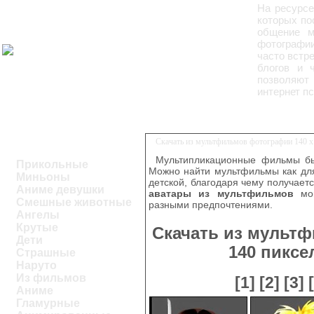
На ресурс
которых по
общение м
фотографии
часто встр
блогов и 
позволяют 
интернет п
Скачать из мультфильмов фотографии 140 x
Мультипликационные фильмы бы
Прикольные
Можно найти мультфильмы как для
Миньоны
детской, благодаря чему получаетс
Аниме девушки
аватары из мультфильмов
мог
Смешные животные
разными предпочтениями.
Ангелы
Крутые
Скачать из мульт
Дети
140 пикс
Страшные
Наруто
Из фильмов
[1]
[2]
[3]
Аниме
Гламурные