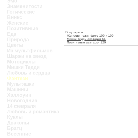
Эмо
Знаменитости
Готические
Винкс
Женские
Позитивные
Популярное:
Еда
Женские ножки фото 100 x 100
Природа
Мишки Тедди аватарки 64
Позитивные аватарки 120
Цветы
Из мультфильмов
Шаржи на звезд
Мотоциклы
Мишки Тедди
Любовь и сердца
Фэнтези
Мультяшки
Машины
Хэллоуин
Новогодние
14 февраля
Любовь и романтика
Куклы
Драконы
Братц
Весенние