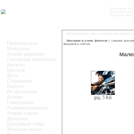
На ресурсе Вы
различных темат
Подобные фото 
Маленькие рисунки и изображения фэнтези 
Аватарки в стиле фэнтези
с самыми красив
Прикольные
форумов и сайтов.
Миньоны
Мале
Аниме девушки
Смешные животные
Ангелы
Крутые
Дети
Страшные
Наруто
Из фильмов
Аниме
jpg, 5 КБ
Гламурные
Анимированные
Аниме парни
Девушки
Красивые губы
Женские глаза