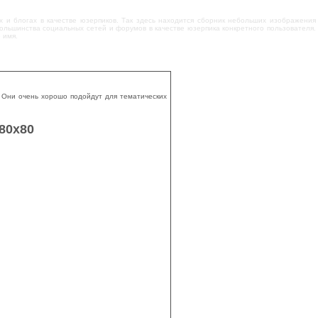
х и блогах в качестве юзерпиков. Так здесь находится сборник небольших изображения
большинства социальных сетей и форумов в качестве юзерпика конкретного пользователя.
 имя.
 Они очень хорошо подойдут для тематических
80х80