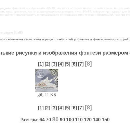
 увидите
фэнтези изображения 80х80
, часть из которых можно использовать на форума
ик, типа, фэнтези, часто встречающихся размеров, типа 80х80, которые пригодятся для 
позволяют предоставлять о пользователе не меньшее количество информации, чем просто
размером 80х80
ыми сказочными существами порадуют любителей романтики и фантастических историй.
нькие рисунки и изображения фэнтези размером 
[8]
[1]
[2]
[3]
[4]
[5]
[6]
[7]
gif, 11 КБ
[8]
[1]
[2]
[3]
[4]
[5]
[6]
[7]
80
Размеры:
64
70
90
100
110
120
140
150