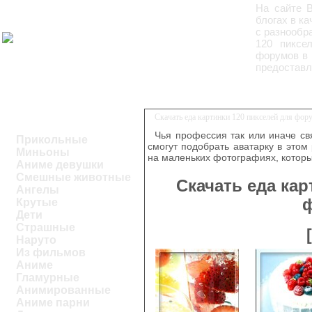
На сайте 
блогах в к
с разнообр
120 пиксе
форумов в 
предоставл
Скачать еда картинки 120 пикселей для фор
Чья профессия так или иначе свя
Прикольные
смогут подобрать аватарку в этом
Миньоны
на маленьких фотографиях, которы
Аниме девушки
Смешные животные
Скачать еда кар
Ангелы
Крутые
Дети
Страшные
Наруто
Из фильмов
Аниме
Гламурные
Анимированные
Аниме парни