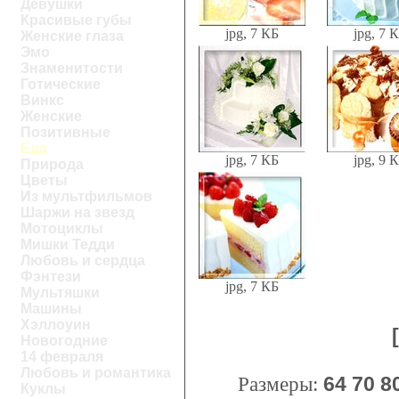
Девушки
Красивые губы
jpg, 7 КБ
jpg, 7 
Женские глаза
Эмо
Знаменитости
Готические
Винкс
Женские
Позитивные
Еда
jpg, 7 КБ
jpg, 9 
Природа
Цветы
Из мультфильмов
Шаржи на звезд
Мотоциклы
Мишки Тедди
Любовь и сердца
Фэнтези
jpg, 7 КБ
Мультяшки
Машины
Хэллоуин
Новогодние
14 февраля
Любовь и романтика
Размеры:
64
70
8
Куклы