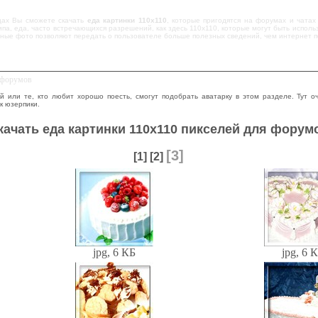
цах Вы сможете скачать
еда картинки 110х110
, которые пригодятся на форумах и чатах
па, еда, часто встречающихся разрешений, как здесь 110х110, которые могут быть испол
бные фото позволяют передать о пользователе больше полезных сведений, чем интернет 
я форумов
й или те, кто любит хорошо поесть, смогут подобрать аватарку в этом разделе. Тут о
к юзерпики.
качать еда картинки 110х110 пикселей для форум
[3]
[1]
[2]
jpg, 6 КБ
jpg, 6 