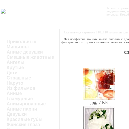
На этих страни
содержанием, ти
человека. Подо
Скачать еда картинки 110х110 пикселей дл
Чья профессия так или иначе связана с едо
Прикольные
фотографиях, которые и можно использовать ка
Миньоны
С
Аниме девушки
Смешные животные
Ангелы
Крутые
Дети
Страшные
Наруто
Из фильмов
Аниме
Гламурные
jpg, 7 КБ
Анимированные
Аниме парни
Девушки
Красивые губы
Женские глаза