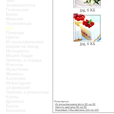
Эмо
Знаменитости
Готические
jpg, 6 КБ
Винкс
Женские
Позитивные
Еда
Природа
Цветы
Из мультфильмов
jpg, 6 КБ
Шаржи на звезд
Мотоциклы
Мишки Тедди
Любовь и сердца
Фэнтези
Мультяшки
Машины
Хэллоуин
Новогодние
14 февраля
Любовь и романтика
Куклы
Драконы
Популярное:
Из мультфильмов фото 80 на 80
Братц
Наруто аватары 90 на 90
Красивые губы аватары 110 на 110
Весенние