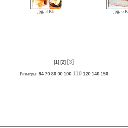
jpg, 8 КБ
jpg, 6 
[3]
[1]
[2]
110
Размеры:
64
70
80
90
100
120
140
150