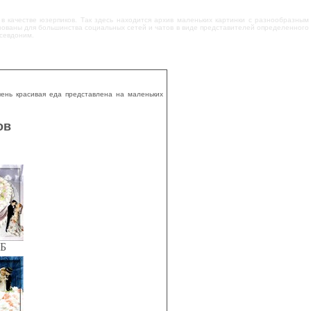
 в качестве юзерпиков. Так здесь находится архив маленьких картинки с разнообразным
ьзованы для большинства социальных сетей и чатов в виде представителей определенного
псевдоним.
чень красивая еда представлена на маленьких
ов
КБ