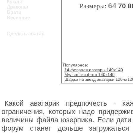
Куклы
64
Размеры:
70
8
Драконы
Братц
Весенние
Сделать аватар
Популярное:
14 февраля аватары 140x140
Мультяшки фото 140x140
Шаржи на звезд аватарки 120на12
Какой аватарик предпочесть - к
ограничения, которых надо придержи
величины файла юзерпика. Если дети 
форум станет дольше загружаться