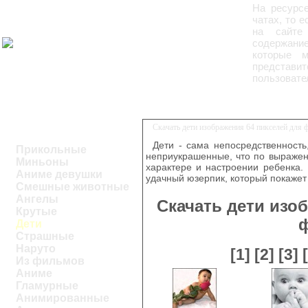
На ресурс
чатах, то 
на сайте
содержание
которые 
представит
пользовате
Скачать дети изображения 64 пикселей для
Дети - сама непосредственность
Прикольные
неприукрашенные, что по выражен
Миньоны
характере и настроении ребенка.
Аниме девушки
удачный юзерпик, который покаже
Смешные животные
Ангелы
Скачать дети изо
Крутые
Дети
Страшные
Наруто
[1]
[2]
[3]
Из фильмов
Аниме
Гламурные
Анимированные