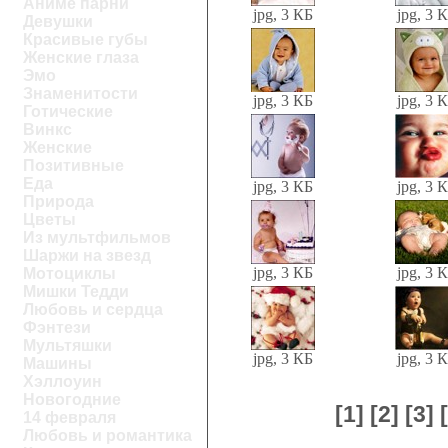
Аниме парни
jpg, 3 КБ
jpg, 3 
Девушки
Красивые губы
Женские глаза
Эмо
Знаменитости
jpg, 3 КБ
jpg, 3 
Готические
Винкс
Женские
Позитивные
Еда
jpg, 3 КБ
jpg, 3 
Природа
Цветы
Из мультфильмов
Шаржи на звезд
jpg, 3 КБ
jpg, 3 
Мотоциклы
Мишки Тедди
Любовь и сердца
Фэнтези
Мультяшки
jpg, 3 КБ
jpg, 3 
Машины
Хэллоуин
Новогодние
[1]
[2]
[3]
14 февраля
Любовь и романтика