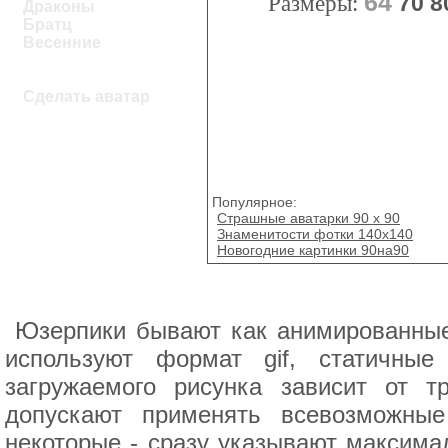
64
Размеры:
70
8
Драконы
Братц
Весенние
Сделать аватар
Популярное:
Страшные аватарки 90 x 90
Знаменитости фотки 140х140
Новогодние картинки 90на90
Юзерпики бывают как анимированные,
используют формат gif, статичны
загружаемого рисунка зависит от 
допускают применять всевозможны
некоторые - сразу указывают максима