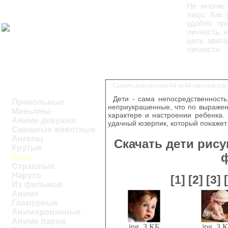
Не многие 
лицо. Как 
удобно пр
личность, н
цель авата
личности.
Скачать дети рисунки 64 на 64 пикселей дл
Дети - сама непосредственность
Прикольные
неприукрашенные, что по выражен
Миньоны
характере и настроении ребенка.
Аниме девушки
удачный юзерпик, который покаже
Смешные животные
Ангелы
Скачать дети рису
Крутые
Дети
Страшные
Наруто
[1]
[2]
[3]
Из фильмов
Аниме
Гламурные
Анимированные
Аниме парни
jpg, 3 КБ
jpg, 3 