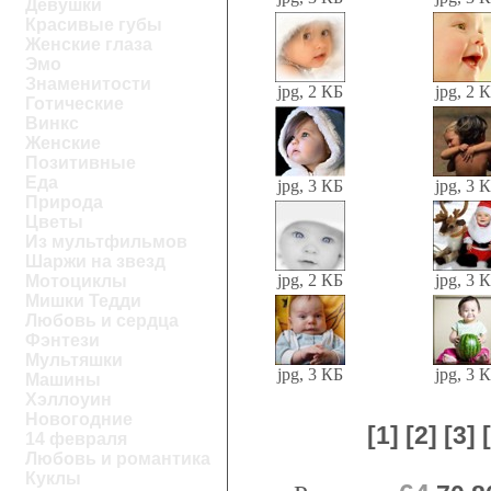
Девушки
Красивые губы
Женские глаза
Эмо
Знаменитости
jpg, 2 КБ
jpg, 2 
Готические
Винкс
Женские
Позитивные
Еда
jpg, 3 КБ
jpg, 3 
Природа
Цветы
Из мультфильмов
Шаржи на звезд
jpg, 2 КБ
jpg, 3 
Мотоциклы
Мишки Тедди
Любовь и сердца
Фэнтези
Мультяшки
jpg, 3 КБ
jpg, 3 
Машины
Хэллоуин
Новогодние
[1]
[2]
[3]
14 февраля
Любовь и романтика
Куклы