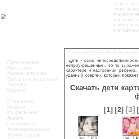
У некоторы
этого поня
подразуме
пользоват
применяем
пригодитьс
Скачать дети картинки 64 x 64 пикселей дл
Дети - сама непосредственность
Прикольные
неприукрашенные, что по выражен
Миньоны
характере и настроении ребенка.
Аниме девушки
удачный юзерпик, который покаже
Смешные животные
Ангелы
Скачать дети карт
Крутые
Дети
Страшные
Наруто
[3]
[1]
[2]
Из фильмов
Аниме
Гламурные
Анимированные
Аниме парни
jpg, 3 КБ
jpg, 3 