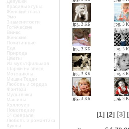
Девушки
Красивые губы
Женские глаза
Эмо
Знаменитости
jpg, 3 КБ
jpg, 3 
Готические
Винкс
Женские
Позитивные
Еда
jpg, 3 КБ
jpg, 3 
Природа
Цветы
Из мультфильмов
Шаржи на звезд
jpg, 3 КБ
jpg, 3 
Мотоциклы
Мишки Тедди
Любовь и сердца
Фэнтези
Мультяшки
jpg, 3 КБ
jpg, 3 
Машины
Хэллоуин
Новогодние
[3]
[1]
[2]
14 февраля
Любовь и романтика
Куклы