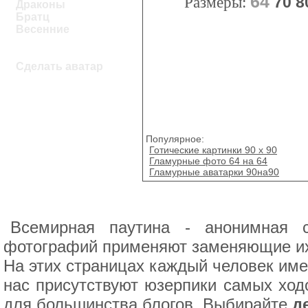
64
Размеры:
70
8
Драконы
Братц
Весенние
Сделать аватар
Популярное:
Готические картинки 90 x 90
Гламурные фото 64 на 64
Гламурные аватарки 90на90
Всемирная паутина - анонимная 
фотографий применяют заменяющие их р
На этих страницах каждый человек име
нас присутствуют юзерпики самых ход
для большинства блогов. Выбирайте
д