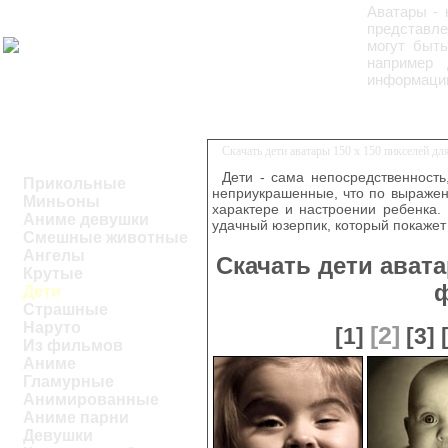
Аватары - 
представлен
могут быть
например 
информацию
Скачать дети аватары 150 х 150 пикселей д
Дети - сама непосредственность
Прикольные
неприукрашенные, что по выражен
Миньоны
характере и настроении ребенка.
Аниме девушки
удачный юзерпик, который покаже
Смешные животные
Ангелы
Скачать дети авата
Крутые
Дети
Страшные
Наруто
[2]
[1]
[3]
Из фильмов
Аниме
Гламурные
Анимированные
Аниме парни
Девушки