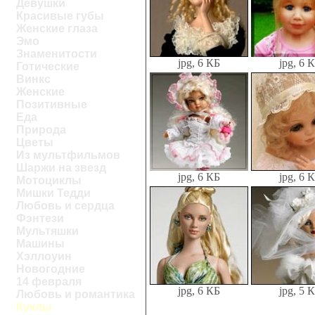
Девушки
Красивые губы
Женские глаза
Эмо
Знаменитости
jpg, 6 КБ
jpg, 6 
Готические
Винкс
Женские
Позитивные
Еда
Природа
Цветы
Из мультфильмов
Шаржи на звезд
jpg, 6 КБ
jpg, 6 
Мотоциклы
Мишки Тедди
Любовь и сердца
Фэнтези
Мультяшки
Машины
Хэллоуин
Новогодние
14 февраля
jpg, 6 КБ
jpg, 5 
Любовь и романтика
Куклы