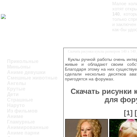
Малое коли
хотят откр
140
, котор
только спр
и заключен
как-бы удо
Скачать рисунки куклы размером 140 x 140
Куклы ручной работы очень инте
Прикольные
живые и обладают своим собст
Миньоны
Благодаря этому на них существуе
Аниме девушки
сделали несколько десятков ава
Смешные животные
пригодятся на форумах.
Ангелы
Крутые
Скачать рисунки 
Дети
для фор
Страшные
Наруто
Из фильмов
[1]
Аниме
Гламурные
Анимированные
Аниме парни