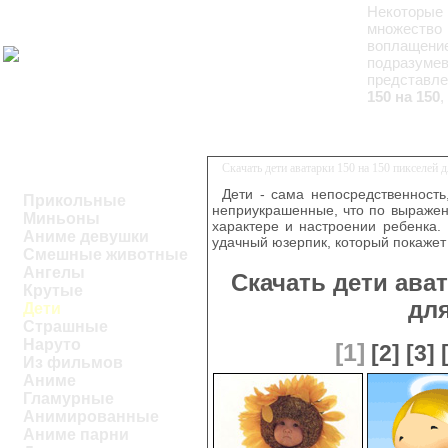
Некоторые 
множество
воплащение
подразум
представле
150 на 150
,
Скачать дети аватарки 150 на 150 пикселей
Дети - сама непосредственность
Прикольные
неприукрашенные, что по выражен
Миньоны
характере и настроении ребенка.
Аниме девушки
удачный юзерпик, который покаже
Смешные животные
Ангелы
Скачать дети ават
Крутые
дл
Дети
Страшные
Наруто
[1]
[2]
[3]
Из фильмов
Аниме
Гламурные
Анимированные
Аниме парни