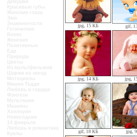
Девушки
Красивые губы
Женские глаза
Эмо
Знаменитости
jpg, 15 КБ
gif, 
Готические
Винкс
Женские
Позитивные
Еда
Природа
Цветы
Из мультфильмов
Шаржи на звезд
Мотоциклы
jpg, 14 КБ
jpg, 
Мишки Тедди
Любовь и сердца
Фэнтези
Мультяшки
Машины
Хэллоуин
Новогодние
14 февраля
Любовь и романтика
gif, 18 КБ
jpg, 
Куклы