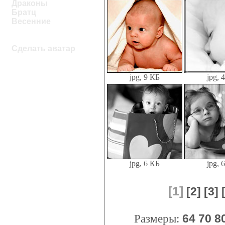
Драконы
Братц
Весенние
Сделать аватар
jpg, 9 КБ
jpg, 
jpg, 6 КБ
jpg, 
[1]
[2]
[3]
Размеры:
64
70
8