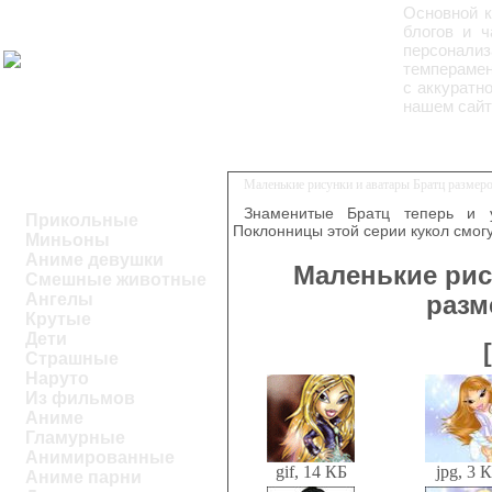
Основной к
блогов и ч
персонали
темперамен
с аккуратн
нашем сайт
Маленькие рисунки и аватары Братц размеро
Знаменитые Братц теперь и у
Прикольные
Поклонницы этой серии кукол смог
Миньоны
Аниме девушки
Маленькие рис
Смешные животные
Ангелы
разм
Крутые
Дети
Страшные
Наруто
Из фильмов
Аниме
Гламурные
Анимированные
gif, 14 КБ
jpg, 3 
Аниме парни