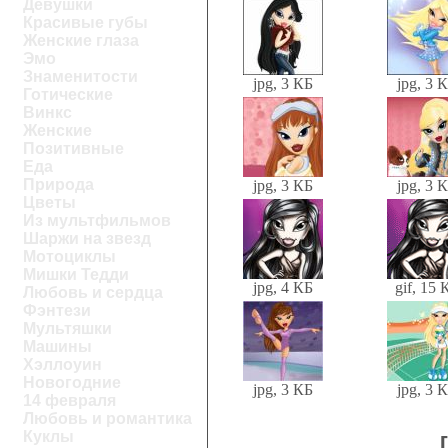
Девушки
Красивые губы
Женские глаза
Эмо
Знаменитости
jpg, 3 КБ
jpg, 3 
Готические
Винкс
Женские
Позитивные
Еда
Природа
jpg, 3 КБ
jpg, 3 
Цветы
Из мультфильмов
Шаржи на звезд
Мотоциклы
Мишки Тедди
jpg, 4 КБ
gif, 15 
Любовь и сердца
Фэнтези
Мультяшки
Машины
Хэллоуин
Новогодние
jpg, 3 КБ
jpg, 3 
14 февраля
Любовь и романтика
Куклы