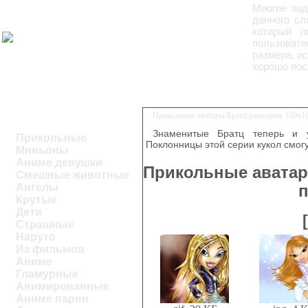
Многие зад
данного сл
который п
пользовате
размера, и
хорошо пос
Прикольные аватары Братц размером 100х10
Знаменитые Братц теперь и у
Прикольные
Поклонницы этой серии кукол смог
Миньоны
Аниме девушки
Прикольные аватар
Смешные животные
Ангелы
п
Крутые
Дети
Страшные
Наруто
Из фильмов
Аниме
Гламурные
Анимированные
Аниме парни