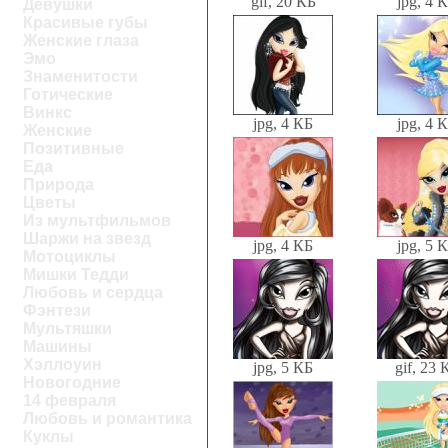
gif, 20 КБ
jpg, 4 
Девушки
Красивые губы
Женские глаза
Эмо
Знаменитости
Готические
Винкс
jpg, 4 КБ
jpg, 4 
Женские
Позитивные
Еда
Природа
Цветы
Из мультфильмов
Шаржи на звезд
jpg, 4 КБ
jpg, 5 
Мотоциклы
Мишки Тедди
Любовь и сердца
Фэнтези
Мультяшки
Машины
Хэллоуин
jpg, 5 КБ
gif, 23 
Новогодние
14 февраля
Любовь и романтика
Куклы