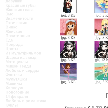
Девушки
Красивые губы
Женские глаза
Эмо
jpg, 3 КБ
jpg, 3 
Знаменитости
Готические
Винкс
Женские
Позитивные
jpg, 3 КБ
jpg, 3 
Еда
Природа
Цветы
Из мультфильмов
Шаржи на звезд
jpg, 3 КБ
gif, 12 
Мотоциклы
Мишки Тедди
Любовь и сердца
Фэнтези
Мультяшки
jpg, 3 КБ
jpg, 3 
Машины
Хэллоуин
Новогодние
14 февраля
Любовь и романтика
Куклы