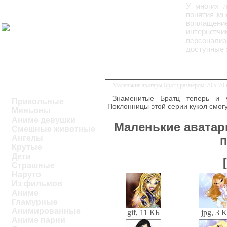
У многих л
понятия мн
воплащени
интернетч
персонализ
доступные 
Маленькие аватары Братц размером 70 х 70 
Знаменитые Братц теперь и у
Прикольные
Поклонницы этой серии кукол смог
Миньоны
Аниме девушки
Маленькие аватар
Смешные животные
Ангелы
п
Крутые
Дети
Страшные
Наруто
Из фильмов
Аниме
Гламурные
Анимированные
gif, 11 КБ
jpg, 3 
Аниме парни