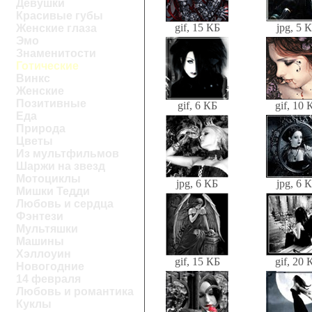
Девушки
Красивые губы
gif, 15 КБ
jpg, 5 
Женские глаза
Эмо
Знаменитости
Готические
Винкс
Женские
Позитивные
gif, 6 КБ
gif, 10 
Еда
Природа
Цветы
Из мультфильмов
Шаржи на звезд
Мотоциклы
jpg, 6 КБ
jpg, 6 
Мишки Тедди
Любовь и сердца
Фэнтези
Мультяшки
Машины
Хэллоуин
gif, 15 КБ
gif, 20 
Новогодние
14 февраля
Любовь и романтика
Куклы