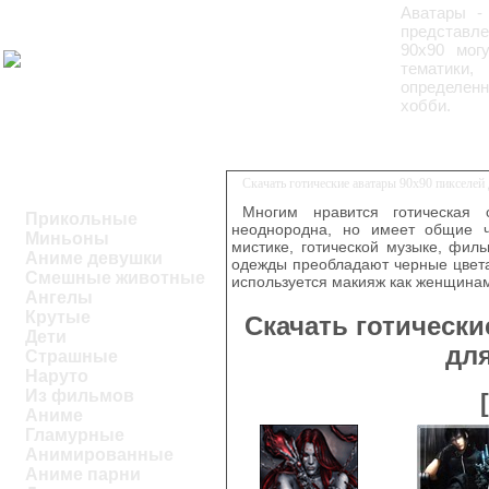
Аватары -
представле
90x90 мог
тематики,
определенн
хобби.
Скачать готические аватары 90x90 пикселей
Многим нравится готическая 
Прикольные
неоднородна, но имеет общие ч
Миньоны
мистике, готической музыке, фил
Аниме девушки
одежды преобладают черные цвета
Смешные животные
используется макияж как женщинам
Ангелы
Крутые
Скачать готически
Дети
дл
Страшные
Наруто
Из фильмов
Аниме
Гламурные
Анимированные
Аниме парни