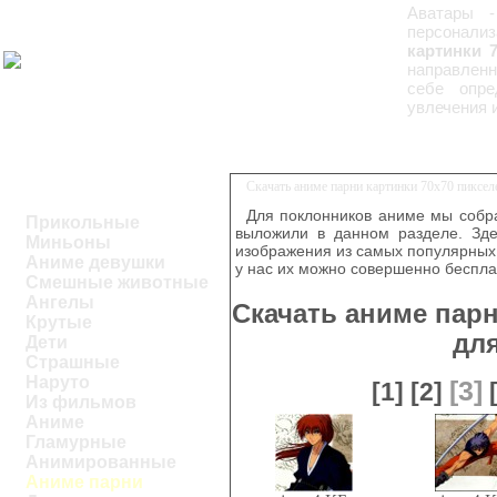
Аватары -
персонализ
картинки 
направленн
себе опре
увлечения 
Скачать аниме парни картинки 70x70 пиксе
Для поклонников аниме мы собра
Прикольные
выложили в данном разделе. Зде
Миньоны
изображения из самых популярных 
Аниме девушки
у нас их можно совершенно беспла
Смешные животные
Ангелы
Скачать аниме парн
Крутые
дл
Дети
Страшные
Наруто
[3]
[1]
[2]
Из фильмов
Аниме
Гламурные
Анимированные
Аниме парни