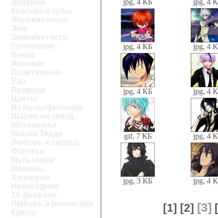
jpg, 4 КБ
jpg, 4 
Девушки
Красивые губы
Женские глаза
Эмо
Знаменитости
Готические
jpg, 4 КБ
jpg, 4 
Винкс
Женские
Позитивные
Еда
Природа
jpg, 4 КБ
jpg, 4 
Цветы
Из мультфильмов
Шаржи на звезд
Мотоциклы
Мишки Тедди
gif, 7 КБ
jpg, 4 
Любовь и сердца
Фэнтези
Мультяшки
Машины
Хэллоуин
jpg, 3 КБ
jpg, 4 
Новогодние
14 февраля
Любовь и романтика
[3]
[1]
[2]
Куклы