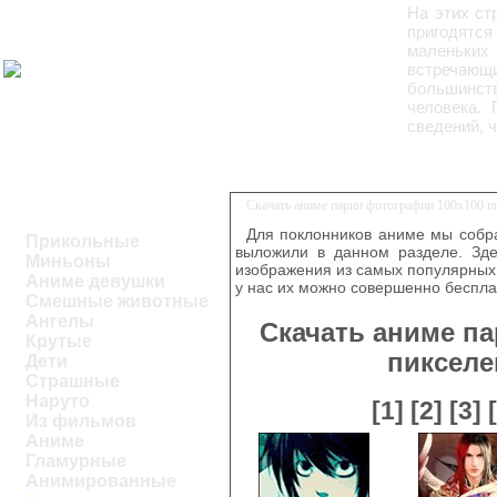
На этих ст
пригодятся
маленьких
встречающи
большинст
человека.
сведений, 
Скачать аниме парни фотографии 100x100 п
Для поклонников аниме мы собра
Прикольные
выложили в данном разделе. Зде
Миньоны
изображения из самых популярных 
Аниме девушки
у нас их можно совершенно беспла
Смешные животные
Ангелы
Скачать аниме п
Крутые
пикселе
Дети
Страшные
Наруто
[1]
[2]
[3]
Из фильмов
Аниме
Гламурные
Анимированные