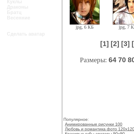
Куклы
Драконы
Братц
Весенние
jpg, 6 КБ
jpg, 7 
Сделать аватар
[1]
[2]
[3]
Размеры:
64
70
8
Популярное:
Анимированные рисунки 100
Любовь и романтика фото 120x12
Красивые губы аватары 90х90