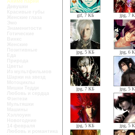
Аниме парни
Девушки
Красивые губы
gif, 7 КБ
jpg, 7 
Женские глаза
Эмо
Знаменитости
Готические
Винкс
Женские
Позитивные
jpg, 5 КБ
jpg, 6 
Еда
Природа
Цветы
Из мультфильмов
Шаржи на звезд
Мотоциклы
Мишки Тедди
jpg, 7 КБ
jpg, 5 
Любовь и сердца
Фэнтези
Мультяшки
Машины
Хэллоуин
Новогодние
jpg, 5 КБ
jpg, 5 
14 февраля
Любовь и романтика