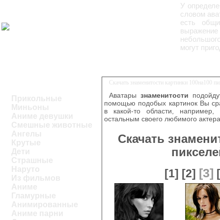
У определе
словом ава
есть общи
выражение 
небольшого
могут приг
Скачать знаменитости картинки 100на100 п
Аватары
знаменитости
подойдут
Прикольные
помощью подобых картинок Вы ср
Миньоны
в какой-то области, например,
Аниме девушки
остальным своего любимого актера
Смешные животные
Ангелы
Скачать знамени
Крутые
пикселе
Дети
Страшные
Наруто
[3]
[1]
[2]
Из фильмов
Аниме
Гламурные
Анимированные
Аниме парни