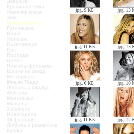
Девушки
Красивые губы
jpg, 9 КБ
jpg, 13 
Женские глаза
Эмо
Знаменитости
Готические
Винкс
Женские
Позитивные
jpg, 11 КБ
jpg, 13 
Еда
Природа
Цветы
Из мультфильмов
Шаржи на звезд
Мотоциклы
Мишки Тедди
jpg, 6 КБ
jpg, 10 
Любовь и сердца
Фэнтези
Мультяшки
Машины
Хэллоуин
Новогодние
jpg, 11 КБ
jpg, 12 
14 февраля
Любовь и романтика
Куклы