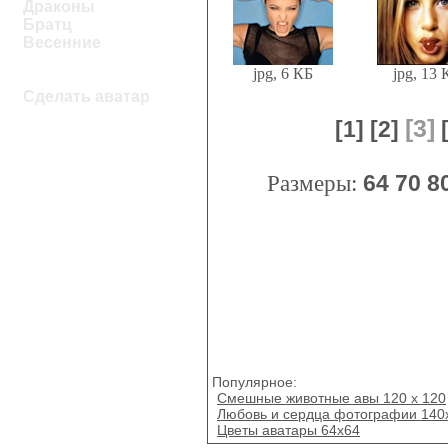
Драконы
Братц
Весенние
jpg, 6 КБ
jpg, 13 
Сделать аватар
[3]
[1]
[2]
Размеры:
64
70
8
Популярное:
Смешные животные авы 120 x 120
Любовь и сердца фотографии 140
Цветы аватары 64x64