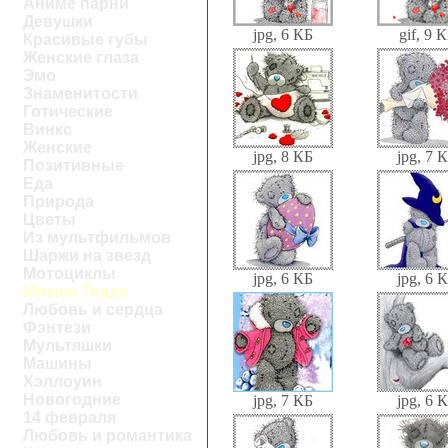
Аниме парни
Девушки
jpg, 6 КБ
gif, 9 
Красивые губы
Женские глаза
Эмо
Знаменитости
Готические
Винкс
Женские
jpg, 8 КБ
jpg, 7 
Позитивные
Еда
Природа
Цветы
Из мультфильмов
Шаржи на звезд
Мотоциклы
jpg, 6 КБ
jpg, 6 
Мишки Тедди
Любовь и сердца
Фэнтези
Мультяшки
Машины
Хэллоуин
Новогодние
jpg, 7 КБ
jpg, 6 
14 февраля
Любовь и романтика