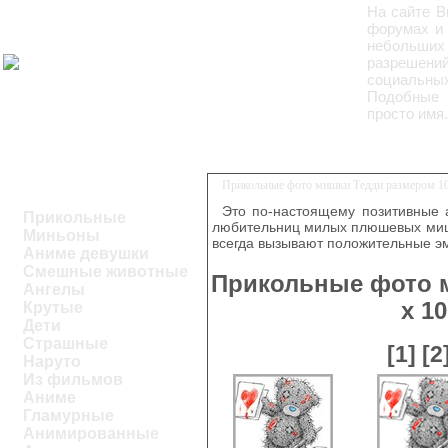
На сайте 
форумах и 
небольших 
разрешений
социальны
Подобные 
просто имя.
Прикольные фото мишки Тедди размером 10
Это по-настоящему позитивные 
Прикольные
любительниц милых плюшевых миш
Миньоны
всегда вызывают положительные э
Аниме девушки
Смешные животные
Прикольные фото м
Ангелы
х 1
Крутые
Дети
Страшные
[1]
[2
Наруто
Из фильмов
Аниме
Гламурные
Анимированные