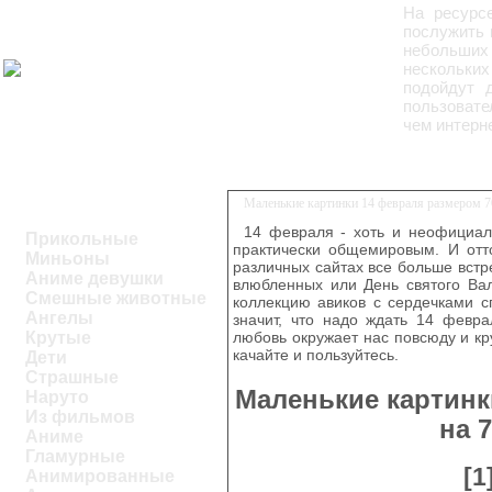
На ресурс
послужить 
небольших
нескольких
подойдут 
пользовате
чем интерн
Маленькие картинки 14 февраля размером 70
14 февраля - хоть и неофициал
Прикольные
практически общемировым. И отто
Миньоны
различных сайтах все больше встр
Аниме девушки
влюбленных или День святого Вал
Смешные животные
коллекцию авиков с сердечками с
Ангелы
значит, что надо ждать 14 февра
Крутые
любовь окружает нас повсюду и круг
качайте и пользуйтесь.
Дети
Страшные
Маленькие картинк
Наруто
Из фильмов
на 
Аниме
Гламурные
[1
Анимированные