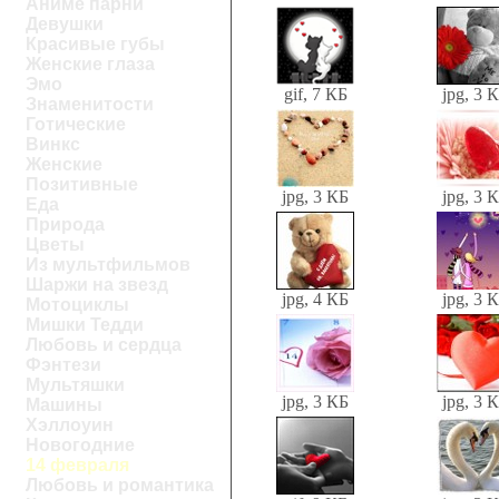
Аниме парни
Девушки
Красивые губы
Женские глаза
Эмо
gif, 7 КБ
jpg, 3 
Знаменитости
Готические
Винкс
Женские
Позитивные
jpg, 3 КБ
jpg, 3 
Еда
Природа
Цветы
Из мультфильмов
Шаржи на звезд
jpg, 4 КБ
jpg, 3 
Мотоциклы
Мишки Тедди
Любовь и сердца
Фэнтези
Мультяшки
jpg, 3 КБ
jpg, 3 
Машины
Хэллоуин
Новогодние
14 февраля
Любовь и романтика