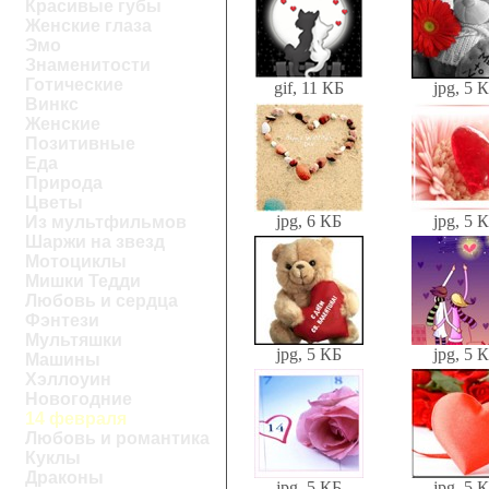
Красивые губы
Женские глаза
Эмо
Знаменитости
Готические
gif, 11 КБ
jpg, 5 
Винкс
Женские
Позитивные
Еда
Природа
Цветы
jpg, 6 КБ
jpg, 5 
Из мультфильмов
Шаржи на звезд
Мотоциклы
Мишки Тедди
Любовь и сердца
Фэнтези
Мультяшки
jpg, 5 КБ
jpg, 5 
Машины
Хэллоуин
Новогодние
14 февраля
Любовь и романтика
Куклы
Драконы
jpg, 5 КБ
jpg, 5 