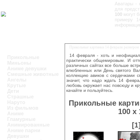
Аватары - 
для предст
100
могут б
примеру 1
информацию
Прикольные картинки 14 февраля размером 
14 февраля - хоть и неофициал
Прикольные
практически общемировым. И отто
Миньоны
различных сайтах все больше встр
Аниме девушки
влюбленных или День святого Вал
Смешные животные
коллекцию авиков с сердечками с
Ангелы
значит, что надо ждать 14 февра
Крутые
любовь окружает нас повсюду и круг
качайте и пользуйтесь.
Дети
Страшные
Прикольные карти
Наруто
Из фильмов
100 х
Аниме
Гламурные
[1
Анимированные
Аниме парни
Девушки