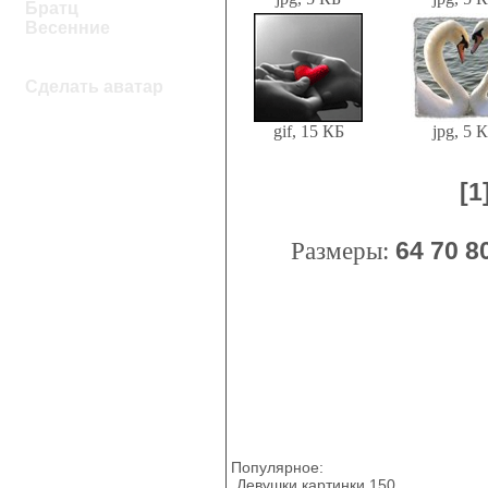
Братц
Весенние
Сделать аватар
gif, 15 КБ
jpg, 5 
[1
Размеры:
64
70
8
Популярное:
Девушки картинки 150