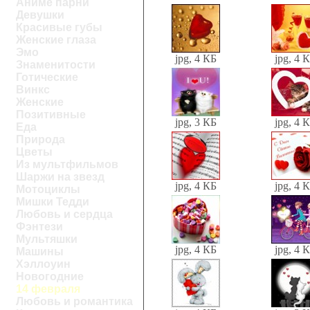
Аниме парни
Девушки
Красивые губы
Женские глаза
Эмо
jpg, 4 КБ
jpg, 4 
Знаменитости
Готические
Винкс
Женские
Позитивные
jpg, 3 КБ
jpg, 4 
Еда
Природа
Цветы
Из мультфильмов
Шаржи на звезд
jpg, 4 КБ
jpg, 4 
Мотоциклы
Мишки Тедди
Любовь и сердца
Фэнтези
Мультяшки
jpg, 4 КБ
jpg, 4 
Машины
Хэллоуин
Новогодние
14 февраля
Любовь и романтика