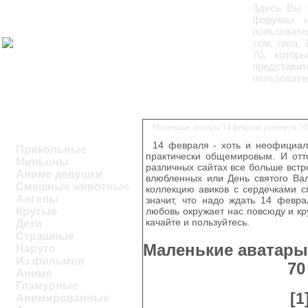
Здесь Вы
форумах и
пользовате
тем, типа,
70, котор
представит
пользовате
Маленькие аватары 14 февраля размером 70 
14 февраля - хоть и неофициал
Прикольные
практически общемировым. И отто
Миньоны
различных сайтах все больше встр
Аниме девушки
влюбленных или День святого Вал
Смешные животные
коллекцию авиков с сердечками с
Ангелы
значит, что надо ждать 14 февра
Крутые
любовь окружает нас повсюду и круг
качайте и пользуйтесь.
Дети
Страшные
Маленькие аватары
Наруто
Из фильмов
70
Аниме
Гламурные
[1
Анимированные