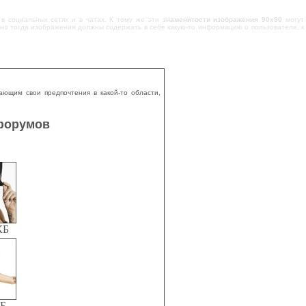
 в социальных сетях и в чатах. К тому же эти
знаменитости изображения 90x90
могут
, но тогда изображения должны содержать в себе какую-то информацию о пользователе, к
ающим свои предпочтения в какой-то области,
 форумов
КБ
КБ