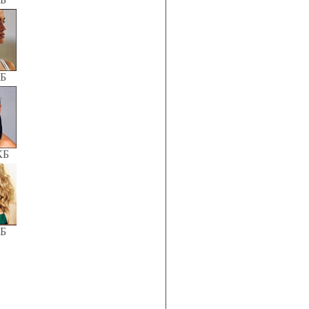
КБ
КБ
КБ