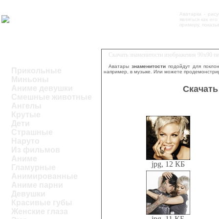
Аватарки - рис
являться как ег
примеру, показы
Скачать знаменитости изображения 90x90 п
Аватары
знаменитости
подойдут для поклон
Прикольные
например, в музыке. Или можете продемонстрир
Миньоны
Скачать
Аниме девушки
Смешные животные
Ангелы
Крутые
Дети
Страшные
Наруто
Из фильмов
Аниме
jpg, 12 КБ
Гламурные
Анимированные
Аниме парни
Девушки
Красивые губы
Женские глаза
jpg, 11 КБ