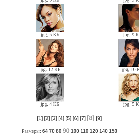
jpg, 5 КБ
jpg, 9 
jpg, 12 КБ
jpg, 10 
jpg, 4 КБ
jpg, 5 
[8]
[1]
[2]
[3]
[4]
[5]
[6]
[7]
[9]
90
Размеры:
64
70
80
100
110
120
140
150