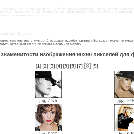
уночки маленьких размеров, допустим 90x90, используемые для представления человека
о фотками, так и различными картинками разной направленности, допустим знаменитости
вать его увлечения или хобби.
икселей для форумов
ников того или иного кумира. С помощью подобых картинок Вы сразу покажеите окруж
овать остальным своего любимого актера или актрису.
 знаменитости изображения 90x90 пикселей для
[8]
[1]
[2]
[3]
[4]
[5]
[6]
[7]
[9]
jpg, 7 КБ
jpg, 10 
jpg, 5 КБ
jpg, 9 