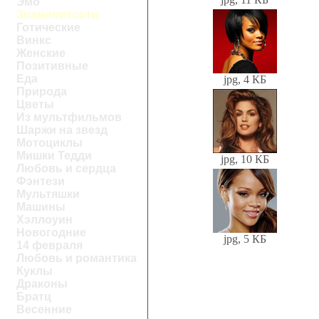
Эмо
Знаменитости
Готические
Винкс
Женские
Позитивные
Еда
jpg, 4 КБ
Природа
Цветы
Из мультфильмов
Шаржи на звезд
Мотоциклы
Мишки Тедди
jpg, 10 КБ
Любовь и сердца
Фэнтези
Мультяшки
Машины
Хэллоуин
Новогодние
jpg, 5 КБ
14 февраля
Любовь и романтика
Куклы
Драконы
Братц
Весенние