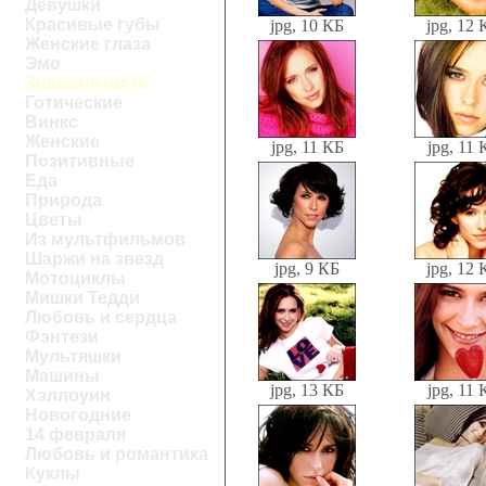
Девушки
Красивые губы
jpg, 10 КБ
jpg, 12 
Женские глаза
Эмо
Знаменитости
Готические
Винкс
Женские
jpg, 11 КБ
jpg, 11 
Позитивные
Еда
Природа
Цветы
Из мультфильмов
Шаржи на звезд
jpg, 9 КБ
jpg, 12 
Мотоциклы
Мишки Тедди
Любовь и сердца
Фэнтези
Мультяшки
Машины
jpg, 13 КБ
jpg, 11 
Хэллоуин
Новогодние
14 февраля
Любовь и романтика
Куклы