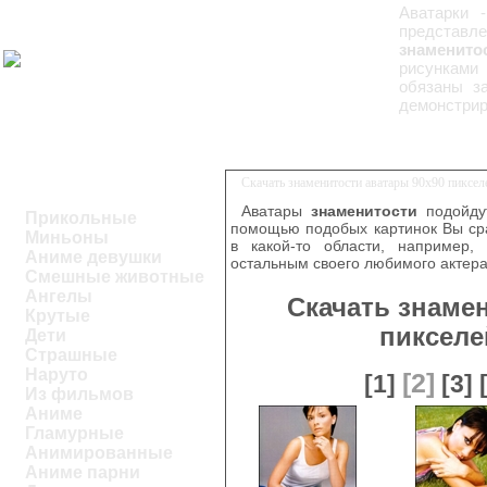
Аватарки 
представл
знаменито
рисунками 
обязаны з
демонстрир
Скачать знаменитости аватары 90x90 пиксе
Аватары
знаменитости
подойдут
Прикольные
помощью подобых картинок Вы ср
Миньоны
в какой-то области, например,
Аниме девушки
остальным своего любимого актера
Смешные животные
Ангелы
Скачать знаме
Крутые
пикселе
Дети
Страшные
Наруто
[2]
[1]
[3]
Из фильмов
Аниме
Гламурные
Анимированные
Аниме парни