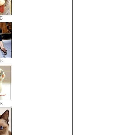
КБ
КБ
КБ