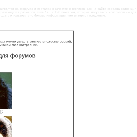
пригодятся на форумах и порталах в качестве юзерпиков. Так на сайте собрана коллекция
речающихся размеров, типа 120 х 120 пикселей, которые могут быть использованы для
ередать о пользователе больше информации, чем интернет псевдоним.
шках можно увидеть великое множество эмоций,
умчанам свое настроение.
 для форумов
КБ