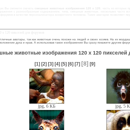
цах Вы сможете скачать
смешные животные изображения 120 х 120
, часть из которых 
ражения с разнообразным содержанием, типа, смешные животные, нескольких часто вст
 форумов в качестве персонализатора конкретного человека. Такие аватарки позволяют п
0 х 120 пикселей для форумов
тличные аватары, так как животные очень похожи на людей и своих хозяев. На их морда
положение духа и нрав. А использовав такое изображение Вы сразу покажите другим фор
шные животные изображения 120 х 120 пикселей
[8]
[1]
[2]
[3]
[4]
[5]
[6]
[7]
[9]
jpg, 6 КБ
jpg, 5 