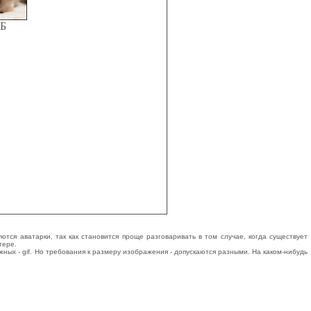
КБ
тся аватарки, так как становится проще разговаривать в том случае, когда существует
тере.
ных - gif. Но требования к размеру изображения - допускаются разными. На каком-нибудь