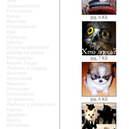
Эмо
Знаменитости
Готические
Винкс
jpg, 6 КБ
Женские
Позитивные
Еда
Природа
Цветы
Из мультфильмов
Шаржи на звезд
Мотоциклы
jpg, 7 КБ
Мишки Тедди
Любовь и сердца
Фэнтези
Мультяшки
Машины
Хэллоуин
Новогодние
jpg, 6 КБ
14 февраля
Любовь и романтика
Куклы
Драконы
Братц
Весенние