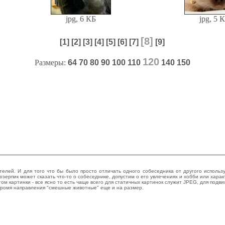
jpg, 6 КБ
jpg, 5 
[8]
[1]
[2]
[3]
[4]
[5]
[6]
[7]
[9]
120
Размеры:
64
70
80
90
100
110
140
150
елей. И для того что бы было просто отличать одного собеседника от другого использую
ерпик может сказать что-то о собеседнике, допустим о его увлечениях и хобби или харак
картинки - все ясно то есть чаще всего для статичных картинок служит JPEG, для подвиж
окромя направления "смешные животные" еще и на размер.