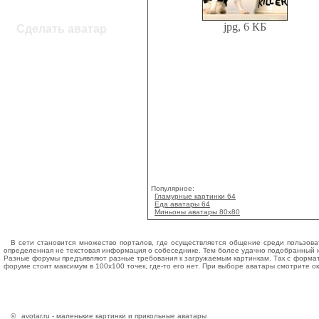
jpg, 6 КБ
Сделать аватар
Популярное:
Гламурные картинки 64
Еда аватары 64
Миньоны аватары 80x80
В сети становится множество порталов, где осуществляется общение среди пользоват
определенная не текстовая информация о собеседнике. Тем более удачно подобранный юз
Разные форумы предъявляют разные требования к загружаемым картинкам. Так с форматом 
форуме стоит максимум в 100х100 точек, где-то его нет. При выборе аватары смотрите 
©
avotar.ru - маленькие картинки и прикольные аватары