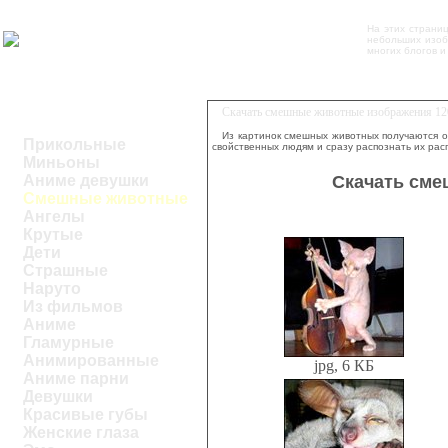
На этих страни
небольших изоб
многих блогов и
Скачать смешные животные изображения 12
Из картинок смешных животных получаются о
Прикольные
свойственных людям и сразу распознать их рас
Миньоны
Скачать сме
Аниме девушки
Смешные животные
Ангелы
Крутые
Дети
Страшные
Наруто
Из фильмов
Аниме
Гламурные
Анимированные
jpg, 6 КБ
Аниме парни
Девушки
Красивые губы
Женские глаза