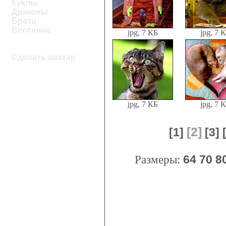
Куклы
Драконы
Братц
Весенние
jpg, 7 КБ
jpg, 7 
Сделать аватар
jpg, 7 КБ
jpg, 7 
[2]
[1]
[3]
Размеры:
64
70
8