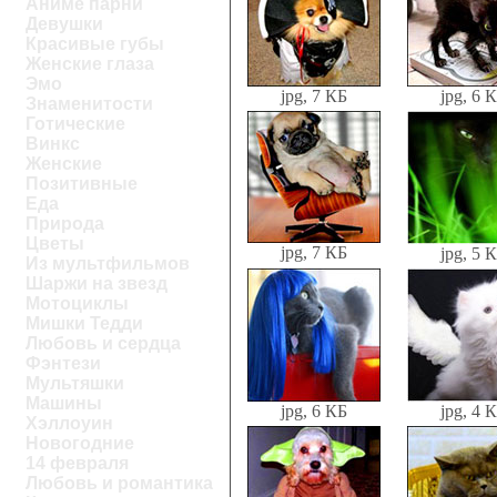
Аниме парни
Девушки
Красивые губы
Женские глаза
Эмо
jpg, 7 КБ
jpg, 6 
Знаменитости
Готические
Винкс
Женские
Позитивные
Еда
Природа
Цветы
jpg, 7 КБ
jpg, 5 
Из мультфильмов
Шаржи на звезд
Мотоциклы
Мишки Тедди
Любовь и сердца
Фэнтези
Мультяшки
Машины
jpg, 6 КБ
jpg, 4 
Хэллоуин
Новогодние
14 февраля
Любовь и романтика