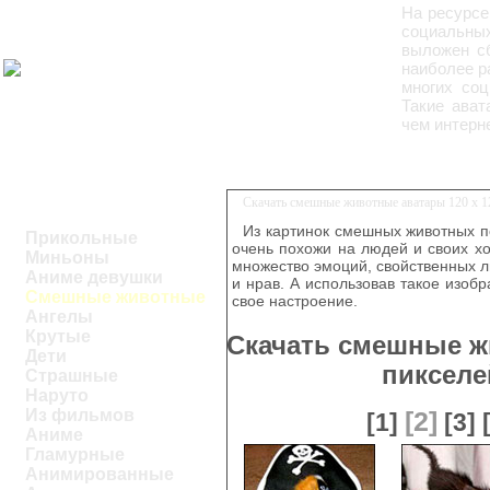
На ресурс
социальных
выложен с
наиболее р
многих соц
Такие ават
чем интерн
Скачать смешные животные аватары 120 x 1
Из картинок смешных животных п
Прикольные
очень похожи на людей и своих х
Миньоны
множество эмоций, свойственных л
Аниме девушки
и нрав. А использовав такое изо
Смешные животные
свое настроение.
Ангелы
Крутые
Скачать смешные ж
Дети
пикселе
Страшные
Наруто
Из фильмов
[2]
[1]
[3]
Аниме
Гламурные
Анимированные