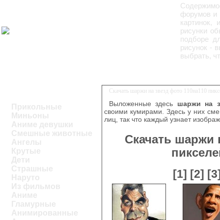
Содержим
форумов и 
картинок, 
рисунки об
подборе дл
рисунок - 
выбрать, ч
Скачать шаржи на звезд фото 110на110 пик
Выложенные здесь
шаржи на з
Прикольные
своими кумирами. Здесь у них см
Миньоны
лиц, так что каждый узнает изобра
Аниме девушки
Смешные животные
Скачать шаржи 
Ангелы
пикселе
Крутые
Дети
Страшные
[1]
[2]
[3
Наруто
Из фильмов
Аниме
Гламурные
Анимированные