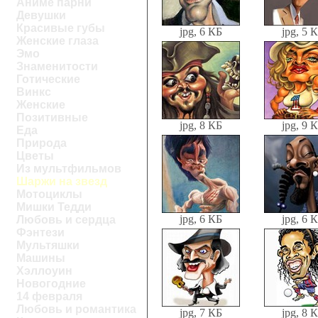
Аниме парни
Девушки
Красивые губы
jpg, 6 КБ
jpg, 5 
Женские глаза
Эмо
Знаменитости
Готические
Винкс
Женские
Позитивные
jpg, 8 КБ
jpg, 9 
Еда
Природа
Цветы
Из мультфильмов
Шаржи на звезд
Мотоциклы
Мишки Тедди
jpg, 6 КБ
jpg, 6 
Любовь и сердца
Фэнтези
Мультяшки
Машины
Хэллоуин
Новогодние
14 февраля
Любовь и романтика
jpg, 7 КБ
jpg, 8 