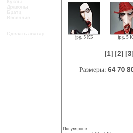
Куклы
Драконы
Братц
Весенние
Сделать аватар
jpg, 5 КБ
jpg, 5 
[1]
[2]
[3
Размеры:
64
70
8
Популярное: