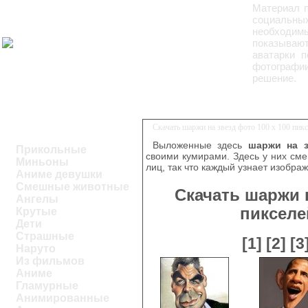
Материал 
социальных
необходим
показывают
аватарки п
фотографии
решение.
Скачать шаржи на звезд фото 100 x 100 пик
Выложенные здесь
шаржи на з
Прикольные
своими кумирами. Здесь у них см
Миньоны
лиц, так что каждый узнает изобра
Аниме девушки
Смешные животные
Скачать шаржи н
Ангелы
пикселе
Крутые
Дети
Страшные
[1]
[2]
[3
Наруто
Из фильмов
Аниме
Гламурные
Анимированные