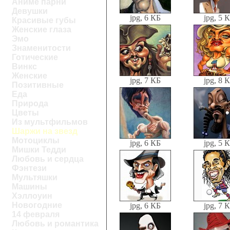
Аниме парни
Девушки
jpg, 6 КБ
jpg, 5 
Красивые губы
Женские глаза
Эмо
Знаменитости
Готические
Винкс
Женские
jpg, 7 КБ
jpg, 8 
Позитивные
Еда
Природа
Цветы
Из мультфильмов
Шаржи на звезд
Мотоциклы
jpg, 6 КБ
jpg, 5 
Мишки Тедди
Любовь и сердца
Фэнтези
Мультяшки
Машины
Хэллоуин
Новогодние
jpg, 6 КБ
jpg, 7 
14 февраля
Любовь и романтика