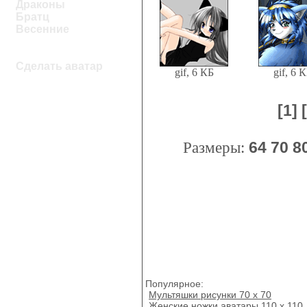
Драконы
Братц
Весенние
Сделать аватар
gif, 6 КБ
gif, 6 
[1]
Размеры:
64
70
8
Популярное:
Мультяшки рисунки 70 х 70
Женские ножки аватары 110 x 110