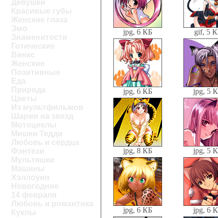
Девушки
Красивые губы
Женские глаза
Эмо
jpg, 6 КБ
gif, 5 
Знаменитости
Готические
Винкс
Женские
Позитивные
Еда
Природа
jpg, 6 КБ
jpg, 5 
Цветы
Из мультфильмов
Шаржи на звезд
Мотоциклы
Мишки Тедди
Любовь и сердца
jpg, 8 КБ
jpg, 5 
Фэнтези
Мультяшки
Машины
Хэллоуин
Новогодние
14 февраля
Любовь и романтика
jpg, 6 КБ
jpg, 6 
Куклы