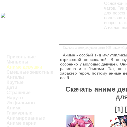
Основной к
чатов. Так
для персон
пользовате
вопрос с ак
А на нашем
Скачать аниме девушки фото 100 пикселей 
Аниме - особый вид мультиплика
Прикольные
отрисовкой персонажей. В перв
Миньоны
особенно у молодых девушек. Они
Аниме девушки
размера и с бликами. Так, по 
Смешные животные
характер героя, поэтому
аниме д
Ангелы
особ.
Крутые
Дети
Скачать аниме де
Страшные
дл
Наруто
Из фильмов
Аниме
[1]
Гламурные
Анимированные
Аниме парни