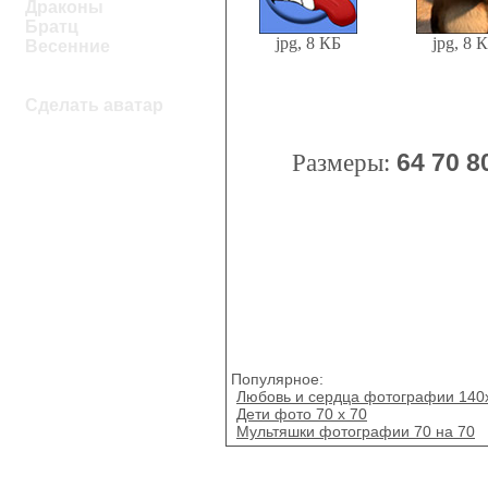
Драконы
Братц
jpg, 8 КБ
jpg, 8 
Весенние
Сделать аватар
Размеры:
64
70
8
Популярное:
Любовь и сердца фотографии 140
Дети фото 70 х 70
Мультяшки фотографии 70 на 70