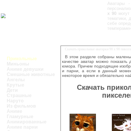
Аватары -
персонализ
x 90
могут 
тематики, 
себе опред
темперамен
Скачать прикольные аватарки 90 x 90 пиксе
В этом разделе собраны маленьк
Прикольные
качестве аватар можно показать 
Миньоны
юмора. Причем подходящее изобра
Аниме девушки
и парни, а если в данный момен
Смешные животные
некоторое время и обязательно на
Ангелы
Крутые
Скачать прикол
Дети
пикселе
Страшные
Наруто
Из фильмов
Аниме
Гламурные
Анимированные
Аниме парни