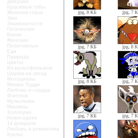
Девушки
Красивые губы
jpg, 8 КБ
jpg, 7 
Женские глаза
Эмо
Знаменитости
Готические
Винкс
Женские
Позитивные
jpg, 7 КБ
jpg, 8 
Еда
Природа
Цветы
Из мультфильмов
Шаржи на звезд
Мотоциклы
jpg, 8 КБ
jpg, 7 
Мишки Тедди
Любовь и сердца
Фэнтези
Мультяшки
Машины
Хэллоуин
jpg, 7 КБ
jpg, 7 
Новогодние
14 февраля
Любовь и романтика
Куклы