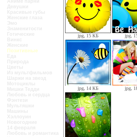
Аниме парни
Девушки
Красивые губы
Женские глаза
Эмо
Знаменитости
Готические
jpg, 15 КБ
jpg, 
Винкс
Женские
Позитивные
Еда
Природа
Цветы
Из мультфильмов
Шаржи на звезд
Мотоциклы
jpg, 14 КБ
jpg, 
Мишки Тедди
Любовь и сердца
Фэнтези
Мультяшки
Машины
Хэллоуин
Новогодние
14 февраля
Любовь и романтика