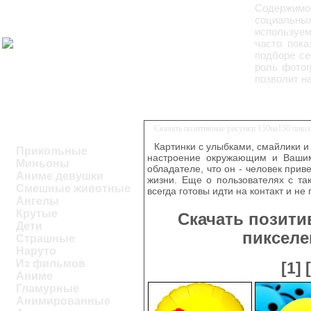
Содержимо
социальны
используе
часто пока
подборе се
роль фотог
позволит н
Скачать позитивные рисунки 150на150 пикс
Картинки с улыбками, смайлики и
Прикольные
настроение окружающим и Вашим
Миньоны
обладателе, что он - человек при
Аниме девушки
жизни. Еще о пользователях с та
Смешные животные
всегда готовы идти на контакт и не
Ангелы
Крутые
Скачать позити
Дети
пикселе
Страшные
Наруто
Из фильмов
[1]
Аниме
Гламурные
Анимированные