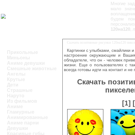
Многие зад
мало знач
воплащение
будем пон
персонализ
120на120
, 
Скачать позитивные рисунки 120на120 пикс
Картинки с улыбками, смайлики и
Прикольные
настроение окружающим и Вашим
Миньоны
обладателе, что он - человек при
Аниме девушки
жизни. Еще о пользователях с та
Смешные животные
всегда готовы идти на контакт и не
Ангелы
Крутые
Скачать позити
Дети
пикселе
Страшные
Наруто
Из фильмов
[1]
Аниме
Гламурные
Анимированные
Аниме парни
Девушки
Красивые губы