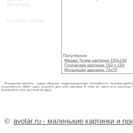
Весенние
Сделать аватар
Популярное:
Мишки Тедди картинки 150x150
Готические картинки 150 х 150
Мультяшки аватарки 70х70
Всемирная паутина - среда общения, подразумевающая анонимность, поэтому удобне
пользователь имеет шанс получить для себя аватарку. К тому же здесь есть картинки
Выбирайте себе картинки по вкусу.
©
avotar.ru - маленькие картинки и п