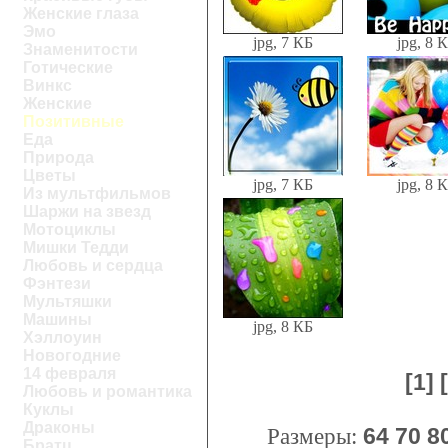
Женские глаза
Эмо
jpg, 7 КБ
jpg, 8 
Знаменитости
Готические
Винкс
Женские
Позитивные
Еда
Природа
Цветы
jpg, 7 КБ
jpg, 8 
Из мультфильмов
Шаржи на звезд
Мотоциклы
Мишки Тедди
Любовь и сердца
Фэнтези
Мультяшки
Машины
jpg, 8 КБ
Хэллоуин
Новогодние
14 февраля
[1]
Любовь и романтика
Куклы
Драконы
Размеры:
64
70
8
Братц