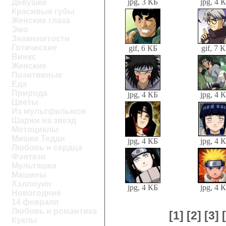
jpg, 3 КБ
jpg, 4 
Девушки
Красивые губы
Женские глаза
Эмо
Знаменитости
Готические
gif, 6 КБ
gif, 7 
Винкс
Женские
Позитивные
Еда
Природа
jpg, 4 КБ
jpg, 4 
Цветы
Из мультфильмов
Шаржи на звезд
Мотоциклы
Мишки Тедди
jpg, 4 КБ
jpg, 4 
Любовь и сердца
Фэнтези
Мультяшки
Машины
Хэллоуин
jpg, 4 КБ
jpg, 4 
Новогодние
14 февраля
Любовь и романтика
[1]
[2]
[3]
Куклы