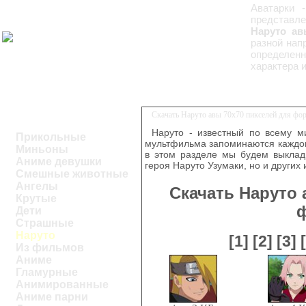
Аватарки 
представл
Наруто ав
разной нап
определен
характера 
Скачать Наруто авы 70x70 пикселей для фо
Наруто - известный по всему м
Прикольные
мультфильма запоминаются каждом
Миньоны
в этом разделе мы будем выклады
Аниме девушки
героя Наруто Узумаки, но и други
Смешные животные
Ангелы
Скачать Наруто 
Крутые
Дети
Страшные
Наруто
[1]
[2]
[3]
Из фильмов
Аниме
Гламурные
Анимированные
Аниме парни