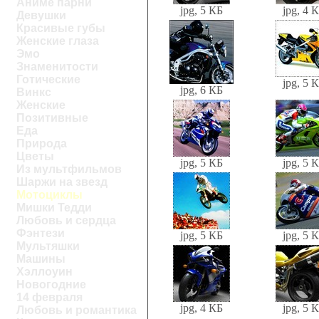
Аниме парни
jpg, 5 КБ
jpg, 4 
Девушки
Красивые губы
Женские глаза
Эмо
Знаменитости
Готические
jpg, 5 
jpg, 6 КБ
Винкс
Женские
Позитивные
Еда
Природа
Цветы
jpg, 5 КБ
jpg, 5 
Из мультфильмов
Шаржи на звезд
Мотоциклы
Мишки Тедди
Любовь и сердца
Фэнтези
jpg, 5 КБ
jpg, 5 
Мультяшки
Машины
Хэллоуин
Новогодние
14 февраля
jpg, 4 КБ
jpg, 5 
Любовь и романтика