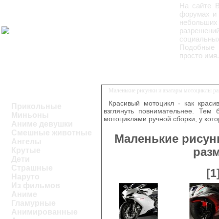
На сайте 
форумах и 
небольших 
разрешений
социальны
Подобные 
просто имя.
Маленькие рисунки и аватары мотоциклы р
Красивый мотоцикл - как краси
Прикольные
взглянуть повнимательнее. Тем 
Миньоны
мотоциклами ручной сборки, у кото
Аниме девушки
Смешные животные
Маленькие рисун
Ангелы
раз
Крутые
Дети
Страшные
[1
Наруто
Из фильмов
Аниме
Гламурные
Анимированные