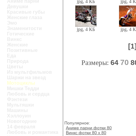
Аниме парни
jpg, 4 КБ
jpg, 4 
Девушки
Красивые губы
Женские глаза
Эмо
Знаменитости
jpg, 4 КБ
jpg, 4 
Готические
Винкс
Женские
[1
Позитивные
Еда
70
Природа
Размеры:
64
8
Цветы
Из мультфильмов
Шаржи на звезд
Мотоциклы
Мишки Тедди
Любовь и сердца
Фэнтези
Мультяшки
Машины
Хэллоуин
Новогодние
Популярное:
14 февраля
Аниме парни фотки 80
Любовь и романтика
Винкс фотки 80 х 80