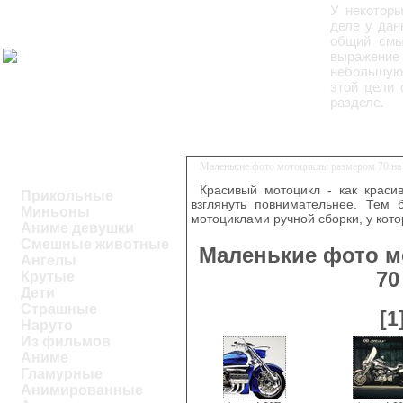
У некоторы
деле у дан
общий смы
выражение 
небольшую 
этой цели
разделе.
Маленькие фото мотоциклы размером 70 на 
Красивый мотоцикл - как краси
Прикольные
взглянуть повнимательнее. Тем 
Миньоны
мотоциклами ручной сборки, у кото
Аниме девушки
Смешные животные
Маленькие фото м
Ангелы
70
Крутые
Дети
Страшные
[1
Наруто
Из фильмов
Аниме
Гламурные
Анимированные