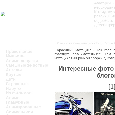
Аватарки 
необходимы
К тому же 
различными
содержат
демонстрир
Интересные фото мотоциклы 150 x 150 для 
Красивый мотоцикл - как краси
Прикольные
взглянуть повнимательнее. Тем 
Миньоны
мотоциклами ручной сборки, у кото
Аниме девушки
Смешные животные
Интересные фото 
Ангелы
блого
Крутые
Дети
Страшные
[1
Наруто
Из фильмов
Аниме
Гламурные
Анимированные
Аниме парни