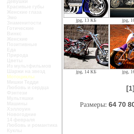
Девушки
Красивые губы
Женские глаза
Эмо
jpg, 13 КБ
jpg, 
Знаменитости
Готические
Винкс
Женские
Позитивные
Еда
Природа
Цветы
Из мультфильмов
Шаржи на звезд
jpg, 14 КБ
jpg, 
Мотоциклы
Мишки Тедди
[1
Любовь и сердца
Фэнтези
Мультяшки
Размеры:
64
70
8
Машины
Хэллоуин
Новогодние
14 февраля
Любовь и романтика
Куклы