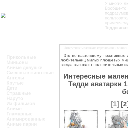
У многих л
Вообще-то 
подразумев
пользовате
применяему
Тедди ават
Интересные маленькие картиночки и мишки Т
Это по-настоящему позитивные 
Прикольные
любительниц милых плюшевых миш
Миньоны
всегда вызывают положительные э
Аниме девушки
Смешные животные
Интересные мален
Ангелы
Тедди аватарки 1
Крутые
Дети
б
Страшные
Наруто
[1]
[2
Из фильмов
Аниме
Гламурные
Анимированные
Аниме парни