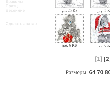
Драконы
Братц
gif, 25 КБ
jpg, 5 
Весенние
Сделать аватар
jpg, 6 КБ
jpg, 6 
[1]
[2
Размеры:
64
70
8