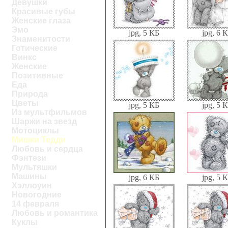
Девушки
Красивые губы
Женские глаза
Эмо
jpg, 5 КБ
jpg, 6 
Знаменитости
Готические
Винкс
Женские
Позитивные
Еда
Природа
Цветы
jpg, 5 КБ
jpg, 5 
Из мультфильмов
Шаржи на звезд
Мотоциклы
Мишки Тедди
Любовь и сердца
Фэнтези
Мультяшки
Машины
jpg, 6 КБ
jpg, 5 
Хэллоуин
Новогодние
14 февраля
Любовь и романтика
Куклы