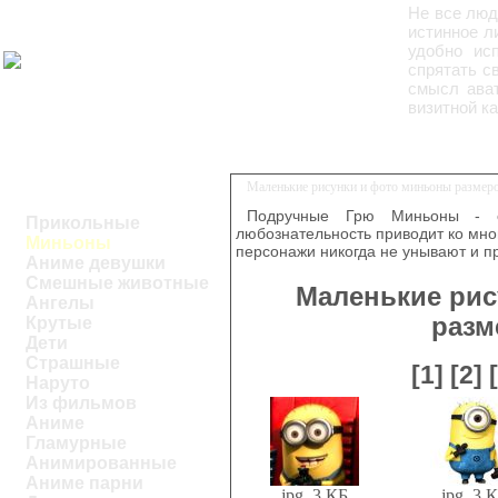
Не все люд
истинное л
удобно ис
спрятать св
смысл ават
визитной ка
Маленькие рисунки и фото миньоны размеро
Подручные Грю Миньоны - 
Прикольные
любознательность приводит ко мно
Миньоны
персонажи никогда не унывают и п
Аниме девушки
Смешные животные
Маленькие рис
Ангелы
разм
Крутые
Дети
Страшные
[1]
[2]
Наруто
Из фильмов
Аниме
Гламурные
Анимированные
Аниме парни
jpg, 3 КБ
jpg, 3 