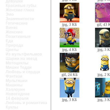
Девушки
Красивые губы
Женские глаза
Эмо
Знаменитости
Готические
jpg, 3 КБ
gif, 43 
Винкс
Женские
Позитивные
Еда
Природа
jpg, 4 КБ
jpg, 3 
Цветы
Из мультфильмов
Шаржи на звезд
Мотоциклы
Мишки Тедди
Любовь и сердца
gif, 24 КБ
jpg, 2 
Фэнтези
Мультяшки
Машины
Хэллоуин
Новогодние
14 февраля
jpg, 3 КБ
jpg, 3 
Любовь и романтика
Куклы