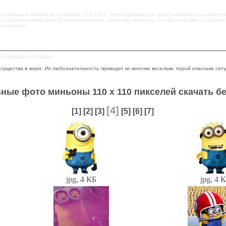
 небольшой величины, к примеру 110 x 110, необходимые для представления пользовател
а изображениями разной направленности, допустим миньоны, но при этом фото обязаны 
мперамент.
й скачать бесплатно
существа в мире. Их любознательность приводит ко многим веселым, порой опасным ситу
ные фото миньоны 110 x 110 пикселей скачать б
[4]
[1]
[2]
[3]
[5]
[6]
[7]
jpg, 4 КБ
jpg, 4 