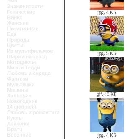
Эмо
Знаменитости
Готические
jpg, 4 КБ
Винкс
Женские
Позитивные
Еда
Природа
Цветы
Из мультфильмов
jpg, 5 КБ
Шаржи на звезд
Мотоциклы
Мишки Тедди
Любовь и сердца
Фэнтези
Мультяшки
Машины
gif, 40 КБ
Хэллоуин
Новогодние
14 февраля
Любовь и романтика
Куклы
Драконы
Братц
Весенние
jpg, 4 КБ