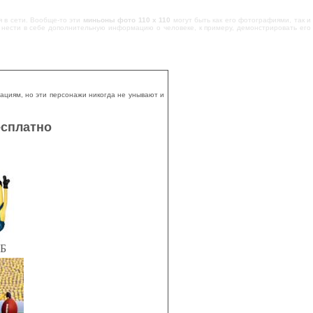
я в сети. Вообще-то эти
миньоны фото 110 x 110
могут быть как его фотографиями, так и
нести в себе дополнительную информацию о человеке, к примеру, демонстрировать его
ациям, но эти персонажи никогда не унывают и
есплатно
КБ