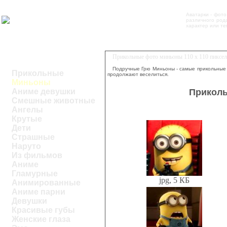
Аватарки - фото
различного род
характер или те
Прикольные фото миньоны 110 x 110 пикселе
Подручные Грю Миньоны - самые прикольные 
Прикольные
продолжают веселиться.
Миньоны
Приколь
Аниме девушки
Смешные животные
Ангелы
Крутые
Дети
Страшные
Наруто
Из фильмов
Аниме
Гламурные
jpg, 5 КБ
Анимированные
Аниме парни
Девушки
Красивые губы
Женские глаза