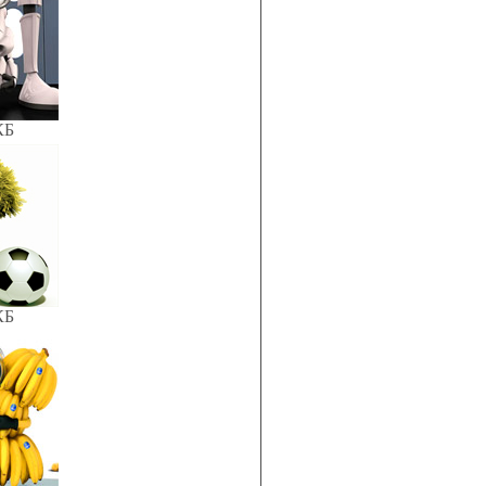
КБ
КБ