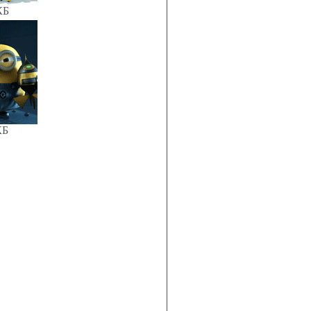
КБ
КБ