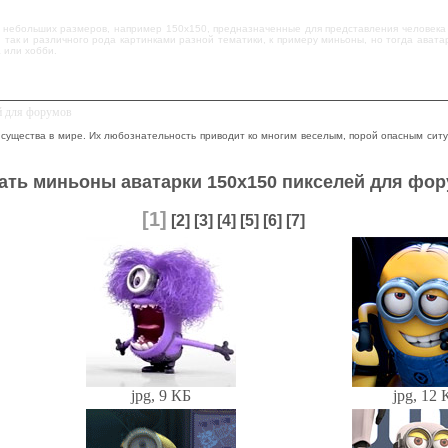
о небольших размеров, например 150x150, предназначенные для представления человека 
, так и различного рода картинками разной тематики, к примеру миньоны, но тогда ават
 или хобби.
й для форумов
существа в мире. Их любознательность приводит ко многим веселым, порой опасным ситу
ать миньоны аватарки 150x150 пикселей для фо
[1]
[2]
[3]
[4]
[5]
[6]
[7]
jpg, 9 КБ
jpg, 12 