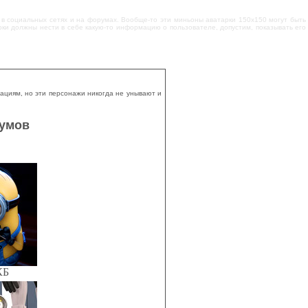
в социальных сетях и на форумах. Вообще-то эти миньоны аватарки 150x150 могут быть
арки должны нести в себе какую-то информацию о пользователе, допустим, показывать его
ациям, но эти персонажи никогда не унывают и
румов
КБ