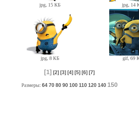
jpg, 15 КБ
jpg, 14 
jpg, 8 КБ
gif, 69 
[1]
[2]
[3]
[4]
[5]
[6]
[7]
150
Размеры:
64
70
80
90
100
110
120
140