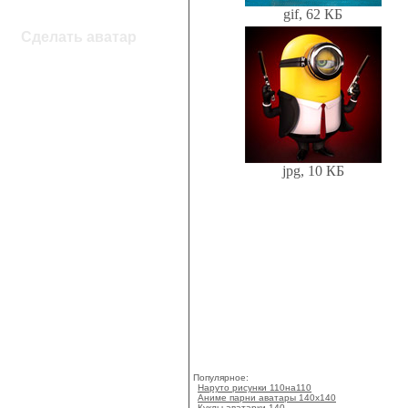
gif, 62 КБ
Сделать аватар
jpg, 10 КБ
Популярное:
Наруто рисунки 110на110
Аниме парни аватары 140x140
Куклы аватарки 140