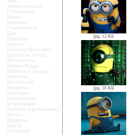
Эмо
Знаменитости
Готические
Винкс
Женские
Позитивные
Еда
jpg, 12 КБ
Природа
Цветы
Из мультфильмов
Шаржи на звезд
Мотоциклы
Мишки Тедди
Любовь и сердца
Фэнтези
Мультяшки
Машины
jpg, 16 КБ
Хэллоуин
Новогодние
14 февраля
Любовь и романтика
Куклы
Драконы
Братц
Весенние