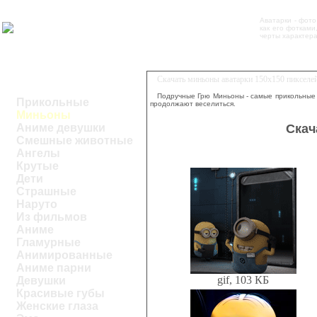
Аватарки - фот
как его фотками
черты характера
Скачать миньоны аватарки 150x150 пикселе
Подручные Грю Миньоны - самые прикольные 
Прикольные
продолжают веселиться.
Миньоны
Скач
Аниме девушки
Смешные животные
Ангелы
Крутые
Дети
Страшные
Наруто
Из фильмов
Аниме
Гламурные
Анимированные
Аниме парни
gif, 103 КБ
Девушки
Красивые губы
Женские глаза