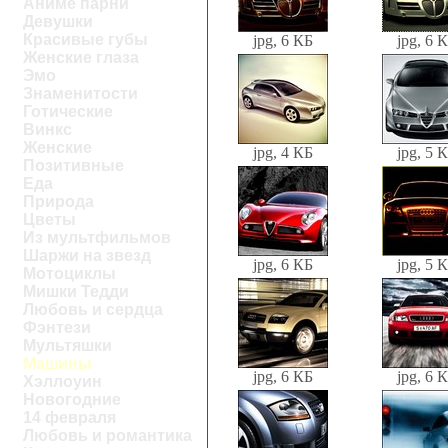
Аниме парни
Девушки
Красивые губы
jpg, 6 КБ
jpg, 6 
Женские глаза
Эмо
Знаменитости
Готические
Винкс
Женские
jpg, 4 КБ
jpg, 5 
Позитивные
Еда
Природа
Цветы
Из мультфильмов
Шаржи на звезд
jpg, 6 КБ
jpg, 5 
Мотоциклы
Мишки Тедди
Любовь и сердца
Фэнтези
Мультяшки
Машины
jpg, 6 КБ
jpg, 6 
Хэллоуин
Новогодние
14 февраля
Любовь и романтика