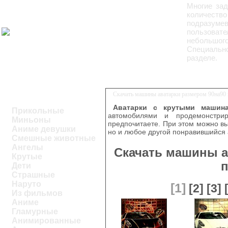
Многие зад
количеств
подразуме
пользоват
небольшого
Специальн
разделе.
Скачать машины аватарки размером 90на90 
Аватарки с крутыми машин
Прикольные
автомобилями и продемонстри
Миньоны
предпочитаете. При этом можно выб
Аниме девушки
но и любое другой понравившийся 
Смешные животные
Ангелы
Скачать машины а
Крутые
п
Дети
Страшные
Наруто
[1]
[2]
[3]
Из фильмов
Аниме
Гламурные
Анимированные