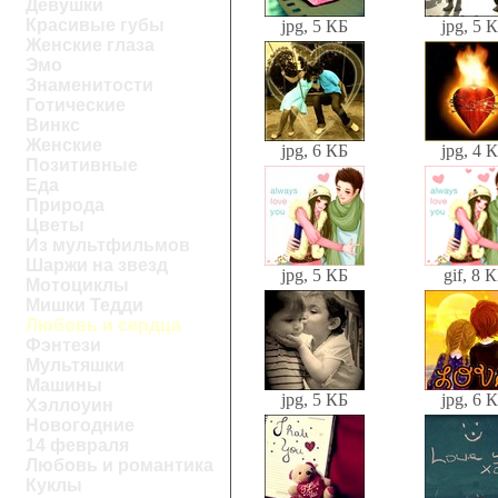
Девушки
Красивые губы
jpg, 5 КБ
jpg, 5 
Женские глаза
Эмо
Знаменитости
Готические
Винкс
Женские
jpg, 6 КБ
jpg, 4 
Позитивные
Еда
Природа
Цветы
Из мультфильмов
Шаржи на звезд
jpg, 5 КБ
gif, 8 
Мотоциклы
Мишки Тедди
Любовь и сердца
Фэнтези
Мультяшки
Машины
jpg, 5 КБ
jpg, 6 
Хэллоуин
Новогодние
14 февраля
Любовь и романтика
Куклы