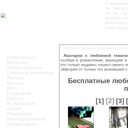
У определе
На самом д
тот же см
понятие со
небольшого
очень подо
Бесплатные любовь и сердца аватары 90 пик
Аватарки с любовной темати
Прикольные
особам и романтикам, верящим и 
Миньоны
кто только недавно нашел своего 
Аниме девушки
эйфории от только что возникшей с
Смешные животные
Ангелы
Бесплатные любо
Крутые
п
Дети
Страшные
Наруто
[2]
[1]
[3]
Из фильмов
Аниме
Гламурные
Анимированные
Аниме парни