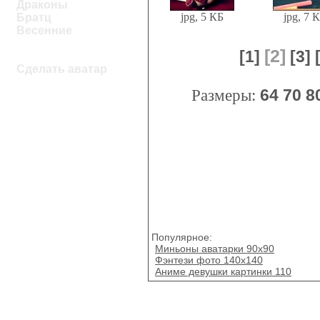
Драконы
jpg, 5 КБ
jpg, 7 
Братц
Весенние
[2]
[1]
[3]
Сделать аватар
Размеры:
64
70
8
Популярное:
Миньоны аватарки 90х90
Фэнтези фото 140х140
Аниме девушки картинки 110