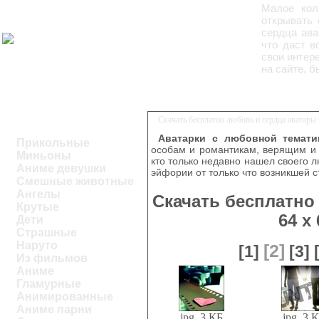
Малое кол
открывать 
сердца ава
что даст в
свои интер
на сайте, б
Скачать бесплатно любовь и сердца аватары 
Аватарки с любовной темати
Прикольные
особам и романтикам, верящим и 
Миньоны
кто только недавно нашел своего 
Аниме девушки
эйфории от только что возникшей с
Смешные животные
Ангелы
Скачать бесплатно
Крутые
64 x
Дети
Страшные
Наруто
[2]
[1]
[3]
Из фильмов
Аниме
Гламурные
Анимированные
Аниме парни
jpg, 3 КБ
jpg, 3 