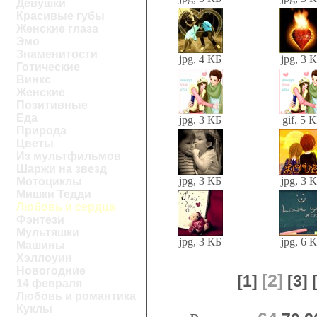
Девушки
Красивые губы
Женские глаза
Эмо
Знаменитости
jpg, 4 КБ
jpg, 3 
Готические
Винкс
Женские
Позитивные
Еда
jpg, 3 КБ
gif, 5 
Природа
Цветы
Из мультфильмов
Шаржи на звезд
jpg, 3 КБ
jpg, 3 
Мотоциклы
Мишки Тедди
Любовь и сердца
Фэнтези
Мультяшки
jpg, 3 КБ
jpg, 6 
Машины
Хэллоуин
Новогодние
[2]
[1]
[3]
14 февраля
Любовь и романтика
Куклы