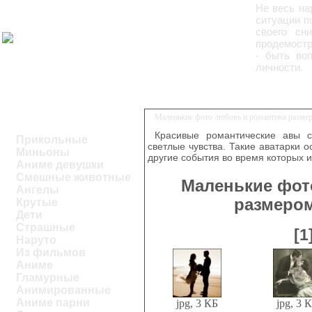
Не весь на
ситуации п
своего сн
продемостр
- быть во
личности.
Маленькие фото любовь и романтика размер
Красивые романтические авы 
Прикольные
светлые чувства. Такие аватарки 
Миньоны
другие события во время которых 
Аниме девушки
Смешные животные
Маленькие фот
Ангелы
размером
Крутые
Дети
Страшные
[1
Наруто
Из фильмов
Аниме
Гламурные
Анимированные
Аниме парни
jpg, 3 КБ
jpg, 3 