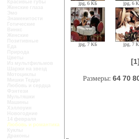
Красивые губы
jpg, 6 КБ
jpg, 6 
Женские глаза
Эмо
Знаменитости
Готические
Винкс
Женские
Позитивные
jpg, 7 КБ
jpg, 7 
Еда
Природа
Цветы
[1
Из мультфильмов
Шаржи на звезд
Мотоциклы
Размеры:
64
70
8
Мишки Тедди
Любовь и сердца
Фэнтези
Мультяшки
Машины
Хэллоуин
Новогодние
14 февраля
Любовь и романтика
Куклы
Драконы