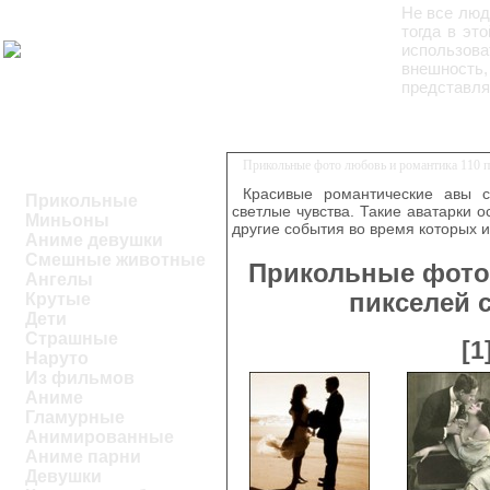
Не все люд
тогда в эт
использова
внешность,
представлят
Прикольные фото любовь и романтика 110 пи
Красивые романтические авы 
Прикольные
светлые чувства. Такие аватарки 
Миньоны
другие события во время которых 
Аниме девушки
Смешные животные
Прикольные фото 
Ангелы
пикселей 
Крутые
Дети
Страшные
[1
Наруто
Из фильмов
Аниме
Гламурные
Анимированные
Аниме парни
Девушки