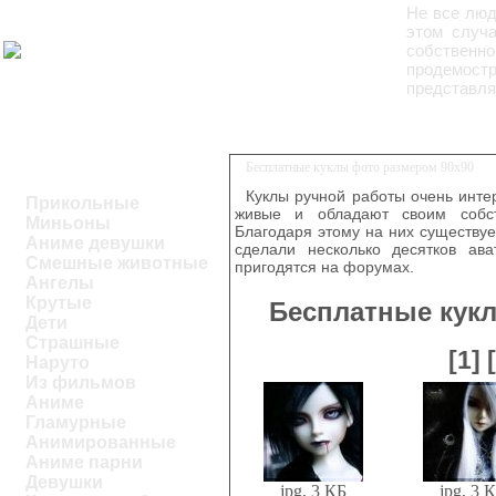
Не все люд
этом случ
собственн
продемостр
представля
Бесплатные куклы фото размером 90х90
Куклы ручной работы очень инте
Прикольные
живые и обладают своим собст
Миньоны
Благодаря этому на них существуе
Аниме девушки
сделали несколько десятков ава
Смешные животные
пригодятся на форумах.
Ангелы
Крутые
Бесплатные кук
Дети
Страшные
[1]
Наруто
Из фильмов
Аниме
Гламурные
Анимированные
Аниме парни
Девушки
jpg, 3 КБ
jpg, 3 