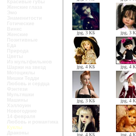
Красивые губы
Женские глаза
Эмо
Знаменитости
Готические
Винкс
jpg, 3 КБ
jpg, 3 
Женские
Позитивные
Еда
Природа
Цветы
Из мультфильмов
jpg, 4 КБ
jpg, 4 
Шаржи на звезд
Мотоциклы
Мишки Тедди
Любовь и сердца
Фэнтези
Мультяшки
Машины
jpg, 3 КБ
jpg, 4 
Хэллоуин
Новогодние
14 февраля
Любовь и романтика
Куклы
Драконы
jpg, 4 КБ
jpg, 4 