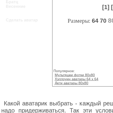
Братц
[1]
Весенние
8
Размеры:
64
70
Сделать аватар
Популярное:
Мультяшки фотки 80х80
Хэллоуин аватары 64 х 64
Дети аватары 80х80
Какой аватарик выбрать - каждый реш
надо придерживаться. Так эти усло