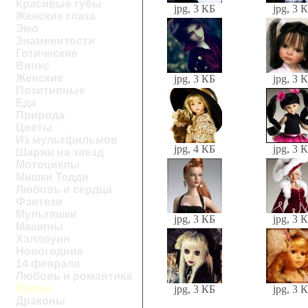
Красивые губы
jpg, 3 КБ
jpg, 3 
Женские глаза
Эмо
Знаменитости
Готические
Винкс
Женские
jpg, 3 КБ
jpg, 3 
Позитивные
Еда
Природа
Цветы
Из мультфильмов
jpg, 4 КБ
jpg, 3 
Шаржи на звезд
Мотоциклы
Мишки Тедди
Любовь и сердца
Фэнтези
Мультяшки
jpg, 3 КБ
jpg, 3 
Машины
Хэллоуин
Новогодние
14 февраля
Любовь и романтика
Куклы
jpg, 3 КБ
jpg, 3 
Драконы