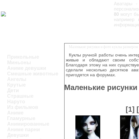
Аватары -
персонализ
80
могут бы
например 
информацию
Маленькие рисунки и фото куклы размером 
Куклы ручной работы очень инте
Прикольные
живые и обладают своим собст
Миньоны
Благодаря этому на них существуе
Аниме девушки
сделали несколько десятков ава
Смешные животные
пригодятся на форумах.
Ангелы
Крутые
Маленькие рисунки
Дети
Страшные
Наруто
Из фильмов
[1]
Аниме
Гламурные
Анимированные
Аниме парни
Девушки