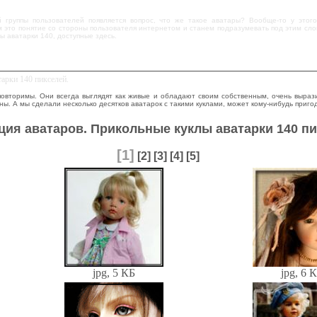
 группы пользователей появляется вопрос, что же такое аватары? Вообще-то у это
 это понятие со стороны пользователя интернетом и станем подразумевать под этим сло
лы аватарки 140, доступные здесь.
арки 140 пикселей.
овторимы. Они всегда выглядят как живые и обладают своим собственным, очень выраз
ны. А мы сделали несколько десятков аватарок с такими куклами, может кому-нибудь приго
ция аватаров. Прикольные куклы аватарки 140 пи
[1]
[2]
[3]
[4]
[5]
jpg, 5 КБ
jpg, 6 