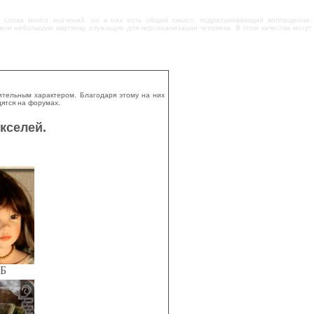
го слова много значений, но в них есть общий смысл, подразумевающий воплащение.
вом небольшую картинку, служащую для персонализации человека. В этом качестве могут
ительным характером. Благодаря этому на них
дятся на форумах.
кселей.
КБ