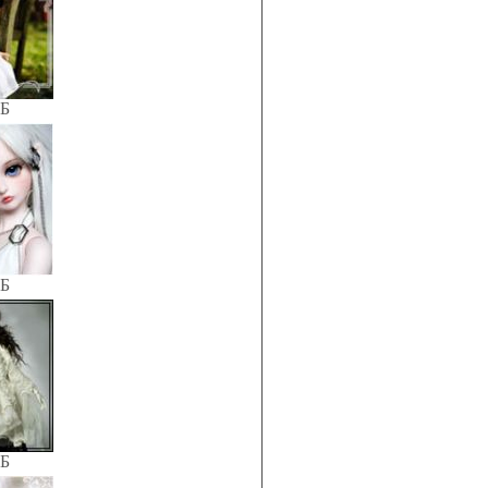
КБ
КБ
КБ