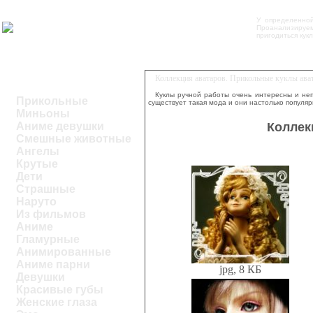
У определенной
Проанализируем
пригодиться кук
Коллекция аватаров. Прикольные куклы ават
Куклы ручной работы очень интересны и неп
Прикольные
существует такая мода и они настолько популяр
Миньоны
Коллек
Аниме девушки
Смешные животные
Ангелы
Крутые
Дети
Страшные
Наруто
Из фильмов
Аниме
Гламурные
Анимированные
Аниме парни
jpg, 8 КБ
Девушки
Красивые губы
Женские глаза