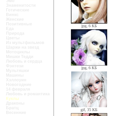
Эмо
Знаменитости
Готические
Винкс
Женские
Позитивные
jpg, 6 КБ
Еда
Природа
Цветы
Из мультфильмов
Шаржи на звезд
Мотоциклы
Мишки Тедди
Любовь и сердца
Фэнтези
jpg, 6 КБ
Мультяшки
Машины
Хэллоуин
Новогодние
14 февраля
Любовь и романтика
Куклы
Драконы
Братц
gif, 35 КБ
Весенние