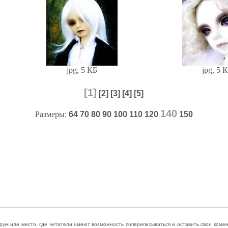
jpg, 5 КБ
jpg, 5 
[1]
[2]
[3]
[4]
[5]
140
Размеры:
64
70
80
90
100
110
120
150
рум или место, где читатели имеют возможность попереписываться и оставить свои комент